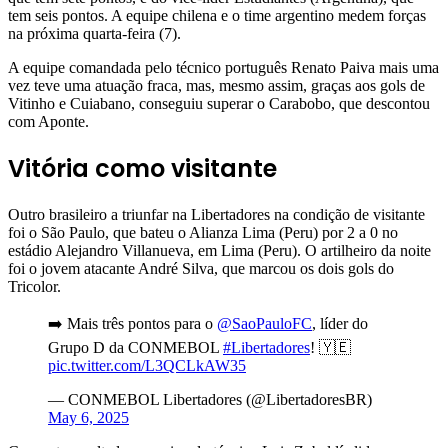
tem seis pontos. A equipe chilena e o time argentino medem forças
na próxima quarta-feira (7).
A equipe comandada pelo técnico português Renato Paiva mais uma
vez teve uma atuação fraca, mas, mesmo assim, graças aos gols de
Vitinho e Cuiabano, conseguiu superar o Carabobo, que descontou
com Aponte.
Vitória como visitante
Outro brasileiro a triunfar na Libertadores na condição de visitante
foi o São Paulo, que bateu o Alianza Lima (Peru) por 2 a 0 no
estádio Alejandro Villanueva, em Lima (Peru). O artilheiro da noite
foi o jovem atacante André Silva, que marcou os dois gols do
Tricolor.
➡️ Mais três pontos para o
@SaoPauloFC
, líder do
Grupo D da CONMEBOL
#Libertadores
! 🇾🇪
pic.twitter.com/L3QCLkAW35
— CONMEBOL Libertadores (@LibertadoresBR)
May 6, 2025