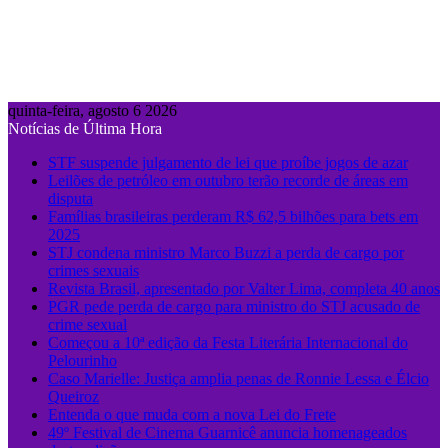
quinta-feira, agosto 6 2026
Notícias de Última Hora
STF suspende julgamento de lei que proíbe jogos de azar
Leilões de petróleo em outubro terão recorde de áreas em
disputa
Famílias brasileiras perderam R$ 62,5 bilhões para bets em
2025
STJ condena ministro Marco Buzzi a perda de cargo por
crimes sexuais
Revista Brasil, apresentado por Valter Lima, completa 40 anos
PGR pede perda de cargo para ministro do STJ acusado de
crime sexual
Começou a 10ª edição da Festa Literária Internacional do
Pelourinho
Caso Marielle: Justiça amplia penas de Ronnie Lessa e Élcio
Queiroz
Entenda o que muda com a nova Lei do Frete
49º Festival de Cinema Guarnicê anuncia homenageados