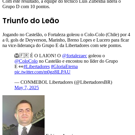
Com este resultado, a equipe do técnico Luis Zubeldía lidera o
Grupo D com 10 pontos.
Triunfo do Leão
Jogando no Castelão, o Fortaleza goleou o Colo-Colo (Chile) por 4
a 0, gols de Deyverson, Marinho, Breno Lopes e Lucero para ficar
na vice-liderança do Grupo E da Libertadores com sete pontos.
🦁🇫🇷 É O LAION! O
@fortalezaec
goleou o
@ColoColo
no Castelão e encostou no líder do Grupo
E 👀
#Libertadores
#GloriaEterna
pic.twitter.com/m0gz8lLPAU
— CONMEBOL Libertadores (@LibertadoresBR)
May 7, 2025