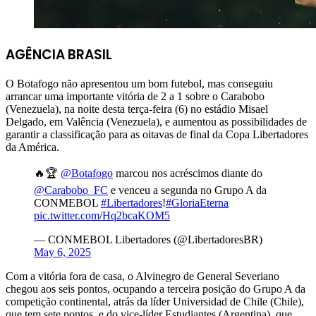
AGÊNCIA BRASIL
O Botafogo não apresentou um bom futebol, mas conseguiu
arrancar uma importante vitória de 2 a 1 sobre o Carabobo
(Venezuela), na noite desta terça-feira (6) no estádio Misael
Delgado, em Valência (Venezuela), e aumentou as possibilidades de
garantir a classificação para as oitavas de final da Copa Libertadores
da América.
🔥🏆
@Botafogo
marcou nos acréscimos diante do
@Carabobo_FC
e venceu a segunda no Grupo A da
CONMEBOL
#Libertadores
!
#GloriaEterna
pic.twitter.com/Hq2bcaKOM5
— CONMEBOL Libertadores (@LibertadoresBR)
May 6, 2025
Com a vitória fora de casa, o Alvinegro de General Severiano
chegou aos seis pontos, ocupando a terceira posição do Grupo A da
competição continental, atrás da líder Universidad de Chile (Chile),
que tem sete pontos, e do vice-líder Estudiantes (Argentina), que