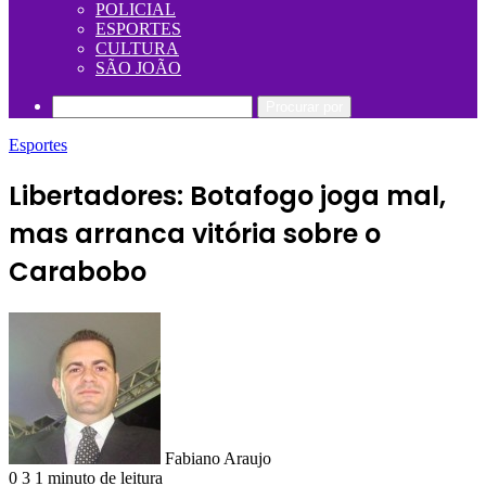
POLICIAL
ESPORTES
CULTURA
SÃO JOÃO
Procurar por
Esportes
Libertadores: Botafogo joga mal,
mas arranca vitória sobre o
Carabobo
Fabiano Araujo
0
3
1 minuto de leitura