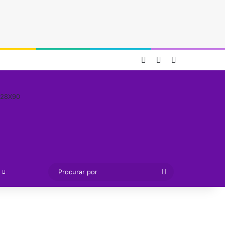
Entrar
Artigo aleatório
Barra Lateral
Procurar
por