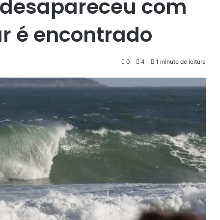
 desapareceu com
 é encontrado
0
4
1 minuto de leitura