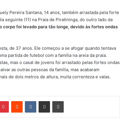
ely Pereira Santana, 14 anos, também arrastada pela forte
a seguinte (11) na Praia de Piratininga, do outro lado da
 corpo foi levado para tão longe, devido às fortes ondas
Costa, de 37 anos. Ele começou a se afogar quando tentava
ma partida de futebol com a família na areia da praia.
stas, mas o casal de jovens foi arrastado pelas fortes ondas
salvar as outras pessoas da família, mas acabaram
s de dois metros de altura, muita correnteza e valas.
Pinterest
Reddit
VK
Compartilhar via e-mail
Imprimir