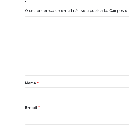
O seu endereço de e-mail não será publicado.
Campos ob
C
o
m
e
n
t
á
r
Nome
*
i
o
*
E-mail
*