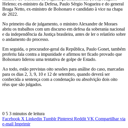
Heleno; ex-ministro da Defesa, Paulo Sérgio Nogueira e do general
Braga Netto, ex-ministro de Bolsonaro e candidato à vice na chapa
de 2022.
No primeiro dia de julgamento, o ministro Alexandre de Moraes
abriu os trabalhos com um discurso em defesa da soberania nacional
e da independência da Justiça brasileira, antes de ler o relatório sobre
o andamento do processo.
Em seguida, o procurador-geral da República, Paulo Gonet, também
proferiu fala contra a impunidade e afirmou ter ficado provado que
Bolsonaro liderou uma tentativa de golpe de Estado.
Ao todo, estão previstas oito sessões para análise do caso, marcadas
para os dias 2, 3, 9, 10 e 12 de setembro, quando deverá ser
conhecida a sentença com a condenação ou absolvição dois oito
réus que são julgados.
0
5
3 minutos de leitura
Facebook
X
Linkedin
Tumblr
Pinterest
Reddit
VK
Compartilhar via
e-mail
Imprimir