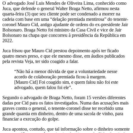
O advogado José Luis Mendes de Oliveira Lima, conhecido como
Juca, que defende o general Walter Braga Netto, afirmou nesta
quarta-feira (3) que seu cliente pode ser condenado a morrer na
cadeia com base em uma “delação premiada mentirosa” do tenente-
coronel Mauro Cid, antigo ajudante de ordens do ex-presidente Jair
Bolsonaro. Braga Netto foi ministro da Casa Civil e vice de Jair
Bolsonaro na chapa que concorreu à presidência da República em
2022.
Juca frisou que Mauro Cid prestou depoimento após ter ficado
quatro meses preso, e que ele mesmo disse, em áudios publicados
pela revista Veja, ter sido coagido a falar.
“Não há a menor dúvida de que a voluntariedade nesse
acordo de colaboração premiada ficou à margem.
[Mauro Cid] Foi coagido sim, e quem falou não foi este
advogado, quem falou foi ele”.
Segundo o advogado de Braga Netto, foram 15 versões diferentes
dadas por Cid para os fatos investigados. Numa das acusações mais
graves contra o general, o tenente-coronel disse ter recebido uma
grande quantia em dinheiro, dentro de uma sacola de vinho, para
financiar a execução do golpe.
Juca apontou, contudo, que tal informação sobre o dinheiro somente