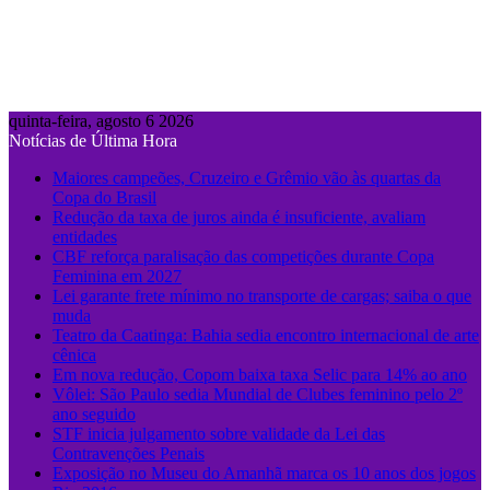
quinta-feira, agosto 6 2026
Notícias de Última Hora
Maiores campeões, Cruzeiro e Grêmio vão às quartas da
Copa do Brasil
Redução da taxa de juros ainda é insuficiente, avaliam
entidades
CBF reforça paralisação das competições durante Copa
Feminina em 2027
Lei garante frete mínimo no transporte de cargas; saiba o que
muda
Teatro da Caatinga: Bahia sedia encontro internacional de arte
cênica
Em nova redução, Copom baixa taxa Selic para 14% ao ano
Vôlei: São Paulo sedia Mundial de Clubes feminino pelo 2º
ano seguido
STF inicia julgamento sobre validade da Lei das
Contravenções Penais
Exposição no Museu do Amanhã marca os 10 anos dos jogos