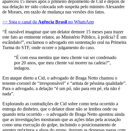
apareceu 15 meses após o primeiro depoimento de Cid e depois de
sua delação ter sido colocada sob suspeita pelo ministro Alexandre
de Moraes, em razão de mudança nas versões dos fatos.
>> Siga o canal da
Agência Brasil
no WhatsApp
“É razoável imaginar que um delator demore 15 meses para trazer
este fato ao eminente relator, ao Ministério Público, à polícia? É um
escândalo!”, exclamou o advogado em sustentação oral na Primeira
Turma do STF, onde ocorre o julgamento do caso.
“É com essa mentira que meu cliente vai ser condenado
por 20 anos, que meu cliente vai morrer na cadeia?”,
indagou.
Em ataque direto a Cid, o advogado de Braga Netto chamou o
tenente-coronel de “irresponsável” e “artista de péssima qualidade”.
Para o advogado, a delação “é um pó, não para em pé, ela não é
nada”.
Explorando as contradições de Cid sobre como teria ocorrido a
entrega do dinheiro, que o delator disse não se lembra onde ou
quando teria ocorrido – o advogado de Braga Netto apontou ainda
que as investigações mostraram que as ações tidas pela acusação
como uma execução do golpe, incluindo o posicionamento de
agentes próximos a alvos do grupo, tiveram as despesas pagas com