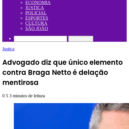
ECONOMIA
JUSTIÇA
POLICIAL
ESPORTES
CULTURA
SÃO JOÃO
Procurar por
Justiça
Advogado diz que único elemento
contra Braga Netto é delação
mentirosa
0
5
3 minutos de leitura