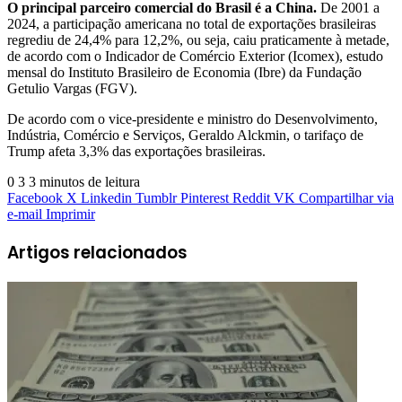
O principal parceiro comercial do Brasil é a China.
De 2001 a
2024, a participação americana no total de exportações brasileiras
regrediu de 24,4% para 12,2%, ou seja, caiu praticamente à metade,
de acordo com o Indicador de Comércio Exterior (Icomex), estudo
mensal do Instituto Brasileiro de Economia (Ibre) da Fundação
Getulio Vargas (FGV).
De acordo com o vice-presidente e ministro do Desenvolvimento,
Indústria, Comércio e Serviços, Geraldo Alckmin, o tarifaço de
Trump afeta 3,3% das exportações brasileiras.
0
3
3 minutos de leitura
Facebook
X
Linkedin
Tumblr
Pinterest
Reddit
VK
Compartilhar via
e-mail
Imprimir
Artigos relacionados