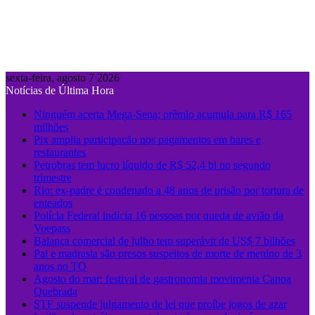
sexta-feira, agosto 7 2026
Notícias de Última Hora
Ninguém acerta Mega-Sena; prêmio acumula para R$ 165
milhões
Pix amplia participação nos pagamentos em bares e
restaurantes
Petrobras tem lucro líquido de R$ 52,4 bi no segundo
trimestre
Rio: ex-padre é condenado a 48 anos de prisão por tortura de
enteados
Polícia Federal indicia 16 pessoas por queda de avião da
Voepass
Balança comercial de julho tem superávit de US$ 7 bilhões
Pai e madrasta são presos suspeitos de morte de menino de 3
anos no TO
Agosto do mar: festival de gastronomia movimenta Canoa
Quebrada
STF suspende julgamento de lei que proíbe jogos de azar