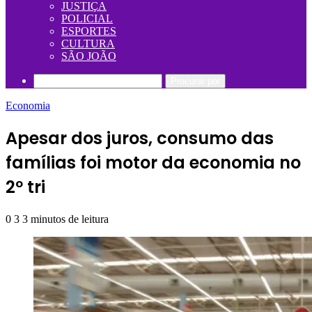
JUSTIÇA
POLICIAL
ESPORTES
CULTURA
SÃO JOÃO
Procurar por
Economia
Apesar dos juros, consumo das
famílias foi motor da economia no
2º tri
0
3
3 minutos de leitura