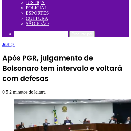
JUSTIÇA
POLICIAL
ESPORTES
CULTURA
SÃO JOÃO
Procurar por
Justiça
Após PGR, julgamento de
Bolsonaro tem intervalo e voltará
com defesas
0
5
2 minutos de leitura