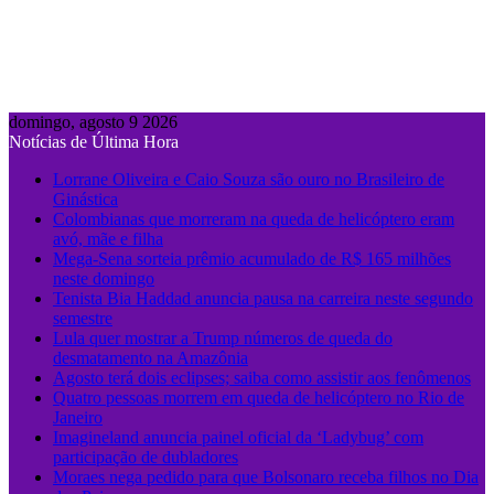
domingo, agosto 9 2026
Notícias de Última Hora
Lorrane Oliveira e Caio Souza são ouro no Brasileiro de
Ginástica
Colombianas que morreram na queda de helicóptero eram
avó, mãe e filha
Mega-Sena sorteia prêmio acumulado de R$ 165 milhões
neste domingo
Tenista Bia Haddad anuncia pausa na carreira neste segundo
semestre
Lula quer mostrar a Trump números de queda do
desmatamento na Amazônia
Agosto terá dois eclipses; saiba como assistir aos fenômenos
Quatro pessoas morrem em queda de helicóptero no Rio de
Janeiro
Imagineland anuncia painel oficial da ‘Ladybug’ com
participação de dubladores
Moraes nega pedido para que Bolsonaro receba filhos no Dia