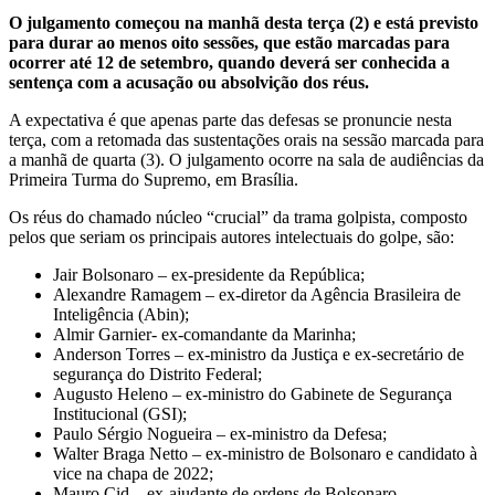
O julgamento começou na manhã desta terça (2) e está previsto
para durar ao menos oito sessões, que estão marcadas para
ocorrer até 12 de setembro, quando deverá ser conhecida a
sentença com a acusação ou absolvição dos réus.
A expectativa é que apenas parte das defesas se pronuncie nesta
terça, com a retomada das sustentações orais na sessão marcada para
a manhã de quarta (3). O julgamento ocorre na sala de audiências da
Primeira Turma do Supremo, em Brasília.
Os réus do chamado núcleo “crucial” da trama golpista, composto
pelos que seriam os principais autores intelectuais do golpe, são:
Jair Bolsonaro – ex-presidente da República;
Alexandre Ramagem – ex-diretor da Agência Brasileira de
Inteligência (Abin);
Almir Garnier- ex-comandante da Marinha;
Anderson Torres – ex-ministro da Justiça e ex-secretário de
segurança do Distrito Federal;
Augusto Heleno – ex-ministro do Gabinete de Segurança
Institucional (GSI);
Paulo Sérgio Nogueira – ex-ministro da Defesa;
Walter Braga Netto – ex-ministro de Bolsonaro e candidato à
vice na chapa de 2022;
Mauro Cid – ex-ajudante de ordens de Bolsonaro.