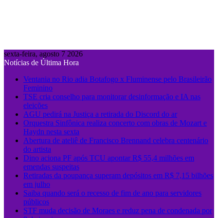
sexta-feira, agosto 7 2026
Notícias de Última Hora
Ventania no Rio adia Botafogo x Fluminense pelo Brasileirão
Feminino
TSE cria conselho para monitorar desinformação e IA nas
eleições
AGU pedirá na Justiça a retirada do Discord do ar
Orquestra Sinfônica realiza concerto com obras de Mozart e
Haydn nesta sexta
Abertura de ateliê de Francisco Brennand celebra centenário
do artista
Dino aciona PF após TCU apontar R$ 55,4 milhões em
emendas suspeitas
Retiradas da poupança superam depósitos em R$ 7,15 bilhões
em julho
Saiba quando será o recesso de fim de ano para servidores
públicos
STF muda decisão de Moraes e reduz pena de condenada por