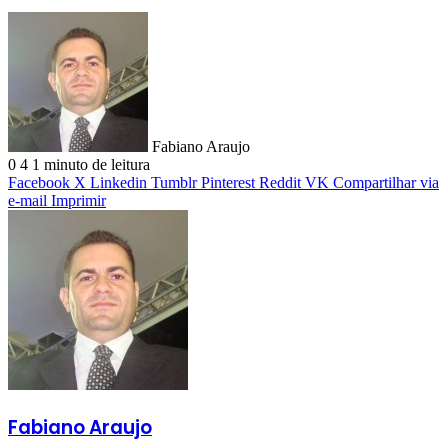
Fabiano Araujo
0
4
1 minuto de leitura
Facebook
X
Linkedin
Tumblr
Pinterest
Reddit
VK
Compartilhar via
e-mail
Imprimir
Fabiano Araujo