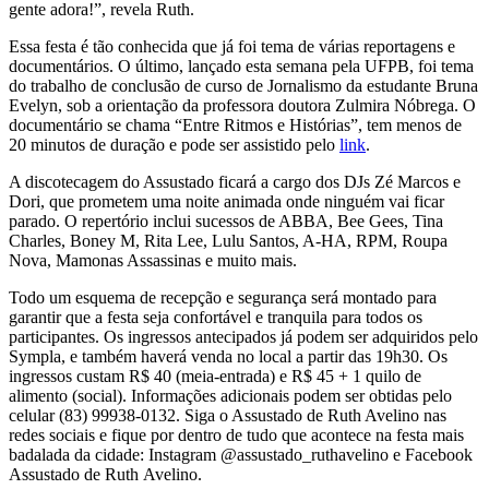
gente adora!”, revela Ruth.
Essa festa é tão conhecida que já foi tema de várias reportagens e
documentários. O último, lançado esta semana pela UFPB, foi tema
do trabalho de conclusão de curso de Jornalismo da estudante Bruna
Evelyn, sob a orientação da professora doutora Zulmira Nóbrega. O
documentário se chama “Entre Ritmos e Histórias”, tem menos de
20 minutos de duração e pode ser assistido pelo
link
.
A discotecagem do Assustado ficará a cargo dos DJs Zé Marcos e
Dori, que prometem uma noite animada onde ninguém vai ficar
parado. O repertório inclui sucessos de ABBA, Bee Gees, Tina
Charles, Boney M, Rita Lee, Lulu Santos, A-HA, RPM, Roupa
Nova, Mamonas Assassinas e muito mais.
Todo um esquema de recepção e segurança será montado para
garantir que a festa seja confortável e tranquila para todos os
participantes. Os ingressos antecipados já podem ser adquiridos pelo
Sympla, e também haverá venda no local a partir das 19h30. Os
ingressos custam R$ 40 (meia-entrada) e R$ 45 + 1 quilo de
alimento (social). Informações adicionais podem ser obtidas pelo
celular (83) 99938-0132. Siga o Assustado de Ruth Avelino nas
redes sociais e fique por dentro de tudo que acontece na festa mais
badalada da cidade: Instagram @assustado_ruthavelino e Facebook
Assustado de Ruth Avelino.