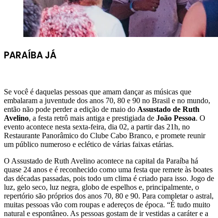
PARAÍBA JÁ
Se você é daquelas pessoas que amam dançar as músicas que
embalaram a juventude dos anos 70, 80 e 90 no Brasil e no mundo,
então não pode perder a edição de maio do
Assustado de Ruth
Avelino
, a festa retrô mais antiga e prestigiada de
João Pessoa
. O
evento acontece nesta sexta-feira, dia 02, a partir das 21h, no
Restaurante Panorâmico do Clube Cabo Branco, e promete reunir
um público numeroso e eclético de várias faixas etárias.
O Assustado de Ruth Avelino acontece na capital da Paraíba há
quase 24 anos e é reconhecido como uma festa que remete às boates
das décadas passadas, pois todo um clima é criado para isso. Jogo de
luz, gelo seco, luz negra, globo de espelhos e, principalmente, o
repertório são próprios dos anos 70, 80 e 90. Para completar o astral,
muitas pessoas vão com roupas e adereços de época. “É tudo muito
natural e espontâneo. As pessoas gostam de ir vestidas a caráter e a