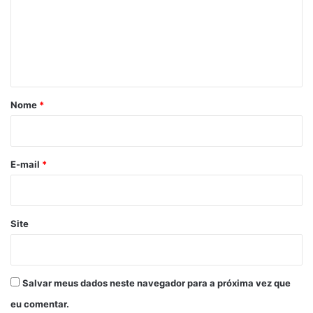
e
n
t
á
r
Nome
*
i
o
*
E-mail
*
Site
Salvar meus dados neste navegador para a próxima vez que
eu comentar.