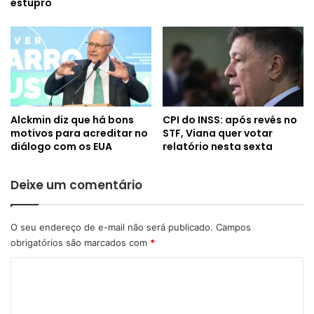
estupro
Alckmin diz que há bons
CPI do INSS: após revés no
motivos para acreditar no
STF, Viana quer votar
diálogo com os EUA
relatório nesta sexta
Deixe um comentário
O seu endereço de e-mail não será publicado.
Campos
obrigatórios são marcados com
*
C
o
m