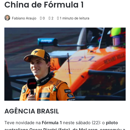
China de Fórmula 1
Fabiano Araujo
0
2
1 minuto de leitura
AGÊNCIA BRASIL
Teve novidade na
Fórmula 1
neste sábado (22): o
piloto
australiano Oscar Piastri (foto), da McLaren, conseguiu a