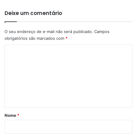
Deixe um comentário
O seu endereço de e-mail não será publicado.
Campos
obrigatórios são marcados com
*
C
o
m
e
n
t
á
r
Nome
*
i
o