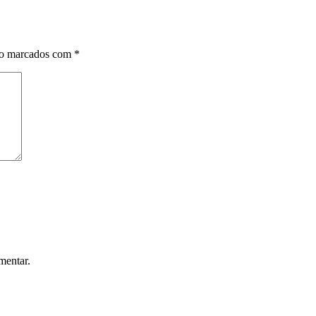
ão marcados com
*
mentar.