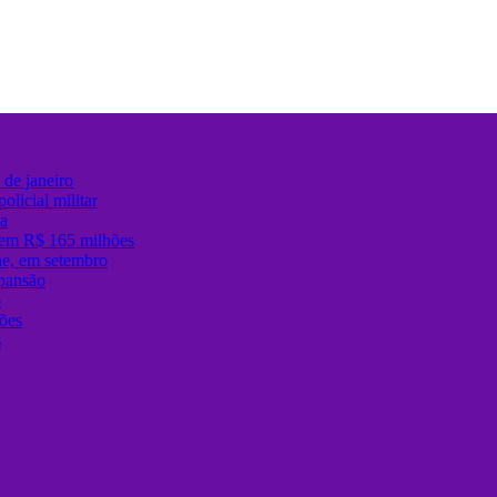
de janeiro
olicial militar
sa
 em R$ 165 milhões
ane, em setembro
xpansão
ô
ões
s