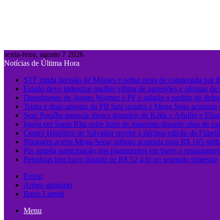
sexta-feira, agosto 7 2026
Notícias de Última Hora
STF muda decisão de Moraes e reduz pena de condenada por 8 
Estado deve indenizar mulher vítima de agressões e ofensas de p
Depoimento de Jaques Wagner à PF é adiado a pedido da defe
Trinta e duas apostas da PB faze quadra e Mega Sena acumula
Sesc Paraíba anuncia shows gratuitos de Kátia e Aduílio e Eli
Igreja em Santa Rita sofre furto de materiais durante obra de e
Centro Histórico de Salvador recebe a décima edição da Flipel
Ninguém acerta Mega-Sena; prêmio acumula para R$ 165 milh
Pix amplia participação nos pagamentos em bares e restaurante
Petrobras tem lucro líquido de R$ 52,4 bi no segundo trimestre
Entrar
Artigo aleatório
Barra Lateral
Menu