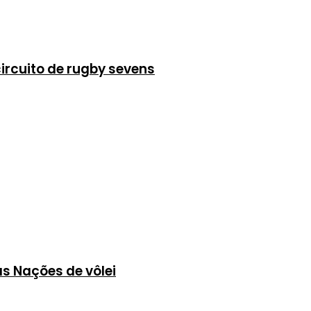
ircuito de rugby sevens
as Nações de vôlei