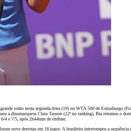
ande estilo nesta segunda-feira (19) no WTA 500 de Estrasburgo (Fran
ara a dinamarquesa Clara Tauson (22ª no ranking), Bia retomou o domíni
/6, 6/4 e 7/5, após 2h44min de embate.
– foram nove derrotas em 18 jogos. A brasileira interrompeu a sequên