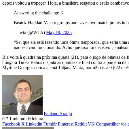
depois voltou a tropeçar. Hoje, a brasileira resgatou o estilo comba
Answering the challenge 📱
Beatriz Haddad Maia regroups and saves two match points in ord
— wta (@WTA)
May 19, 2025
“Sei que ela está fazendo uma ótima temporada, que seria uma
não estavam funcionando. Acho que isso foi decisivo”, analisou 
Bia volta à quadra na próxima quarta (21), para o jogo de oitavas de 
húngara Timea Babos disputa as quartas de final contra a parceria d
Myrtille Georges com a alemã Tatjana Maria, por n2 sets a 0 (6/2 e 6/
Fabiano Araujo
0
7
1 minuto de leitura
Facebook
X
Linkedin
Tumblr
Pinterest
Reddit
VK
Compartilhar via 