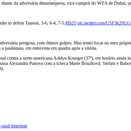
tivo diante da adversária dinamarquesa, vice-campeã do WTA de Dubai, q
er to defeat Tauson, 3-6, 6-4, 7-5.
#IS25
pic.twitter.com/U5F3k29LG
 adversária perigosa, com ótimos golpes. Mas tentei focar no meu próp
a paulistana, em entrevista em quadra após a vitória.
final contra a norte-americana Ashlyn Krueger (37ª), em horário ainda i
a russa Alexandra Panova com a tcheca Marie Bouzková. Stefani e Babos
3).
e-mail
Imprimir