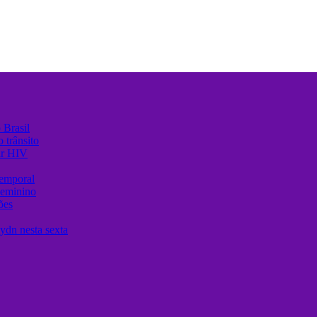
 Brasil
 trânsito
ir HIV
temporal
Feminino
ões
ydn nesta sexta