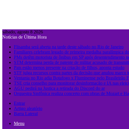
sábado, agosto 8 2026
Notícias de Última Hora
Flisamba será aberta na tarde deste sábado no Rio de Janeiro
Familiares celebram legado de primeira medalha paralímpica do
PMs detêm motorista de ônibus em SP após desentendimento no
STM determina perda de patente de militar acusado de transmit
Pais estão menos presente na criação de filhos, aponta estudo
STF julga recursos contra partes da decisão que anulou marco 
Ventania no Rio adia Botafogo x Fluminense pelo Brasileirão 
TSE cria conselho para monitorar desinformação e IA nas eleiç
AGU pedirá na Justiça a retirada do Discord do ar
Orquestra Sinfônica realiza concerto com obras de Mozart e Ha
Entrar
Artigo aleatório
Barra Lateral
Menu