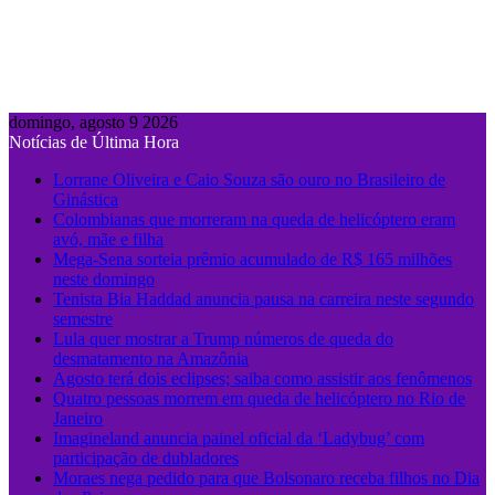
domingo, agosto 9 2026
Notícias de Última Hora
Lorrane Oliveira e Caio Souza são ouro no Brasileiro de
Ginástica
Colombianas que morreram na queda de helicóptero eram
avó, mãe e filha
Mega-Sena sorteia prêmio acumulado de R$ 165 milhões
neste domingo
Tenista Bia Haddad anuncia pausa na carreira neste segundo
semestre
Lula quer mostrar a Trump números de queda do
desmatamento na Amazônia
Agosto terá dois eclipses; saiba como assistir aos fenômenos
Quatro pessoas morrem em queda de helicóptero no Rio de
Janeiro
Imagineland anuncia painel oficial da ‘Ladybug’ com
participação de dubladores
Moraes nega pedido para que Bolsonaro receba filhos no Dia