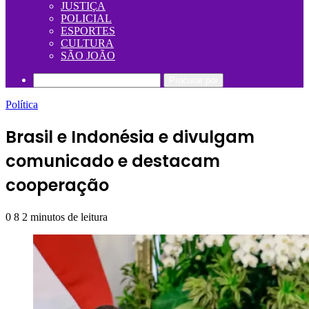
JUSTIÇA
POLICIAL
ESPORTES
CULTURA
SÃO JOÃO
Procurar por
Política
Brasil e Indonésia e divulgam
comunicado e destacam
cooperação
0
8
2 minutos de leitura