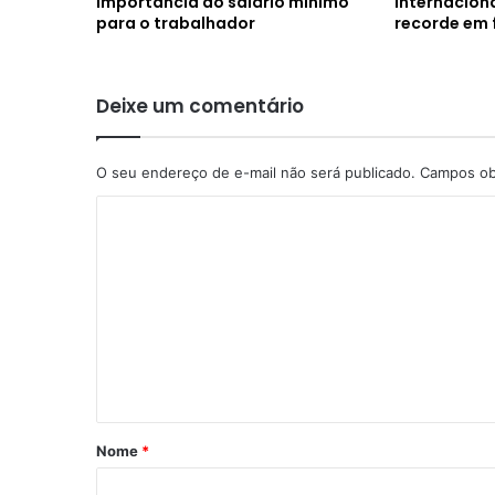
importância do salário mínimo
internacion
para o trabalhador
recorde em 
Deixe um comentário
O seu endereço de e-mail não será publicado.
Campos ob
C
o
m
e
n
t
á
r
Nome
*
i