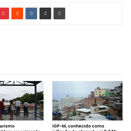
Pinterest
Reddit
VK
Compartilhar via e-mail
Imprimir
turismo
IGP-M, conhecido como