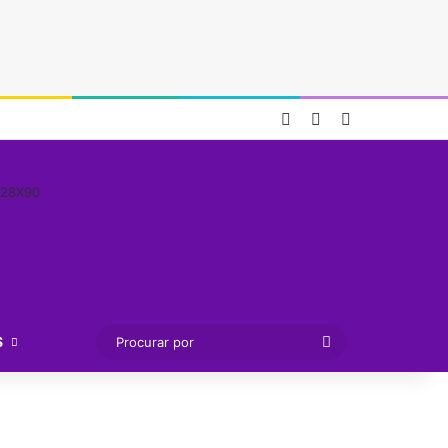
Entrar
Artigo aleatório
Barra Lateral
Procurar
S
por