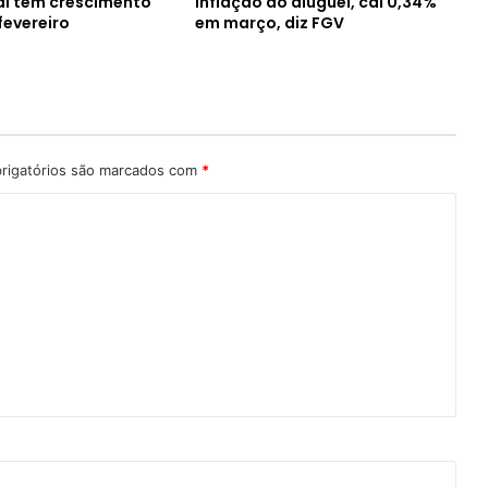
al tem crescimento
inflação do aluguel, cai 0,34%
fevereiro
em março, diz FGV
rigatórios são marcados com
*