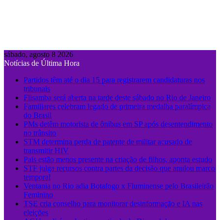
sábado, agosto 8 2026
Notícias de Última Hora
Partidos têm até o dia 15 para registrarem candidaturas nos
tribunais
Flisamba será aberta na tarde deste sábado no Rio de Janeiro
Familiares celebram legado de primeira medalha paralímpica
do Brasil
PMs detêm motorista de ônibus em SP após desentendimento
no trânsito
STM determina perda de patente de militar acusado de
transmitir HIV
Pais estão menos presente na criação de filhos, aponta estudo
STF julga recursos contra partes da decisão que anulou marco
temporal
Ventania no Rio adia Botafogo x Fluminense pelo Brasileirão
Feminino
TSE cria conselho para monitorar desinformação e IA nas
eleições