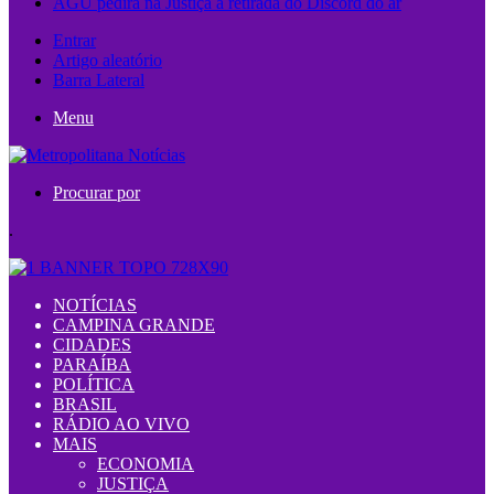
AGU pedirá na Justiça a retirada do Discord do ar
Entrar
Artigo aleatório
Barra Lateral
Menu
Procurar por
.
NOTÍCIAS
CAMPINA GRANDE
CIDADES
PARAÍBA
POLÍTICA
BRASIL
RÁDIO AO VIVO
MAIS
ECONOMIA
JUSTIÇA