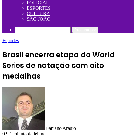
POLICIAL
ESPORTES
CULTURA
SÃO JOÃO
Procurar por
Esportes
Brasil encerra etapa do World
Series de natação com oito
medalhas
Fabiano Araujo
0
9
1 minuto de leitura