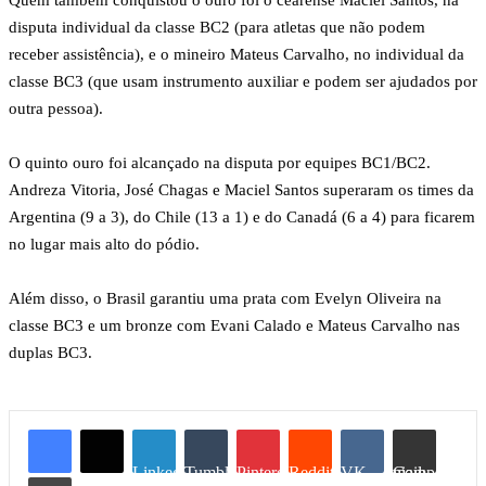
Quem também conquistou o ouro foi o cearense Maciel Santos, na
disputa individual da classe BC2 (para atletas que não podem
receber assistência), e o mineiro Mateus Carvalho, no individual da
classe BC3 (que usam instrumento auxiliar e podem ser ajudados por
outra pessoa).
O quinto ouro foi alcançado na disputa por equipes BC1/BC2.
Andreza Vitoria, José Chagas e Maciel Santos superaram os times da
Argentina (9 a 3), do Chile (13 a 1) e do Canadá (6 a 4) para ficarem
no lugar mais alto do pódio.
Além disso, o Brasil garantiu uma prata com Evelyn Oliveira na
classe BC3 e um bronze com Evani Calado e Mateus Carvalho nas
duplas BC3.
Linkedin
Tumblr
Pinterest
Reddit
VK
Compartilhar via e-mail