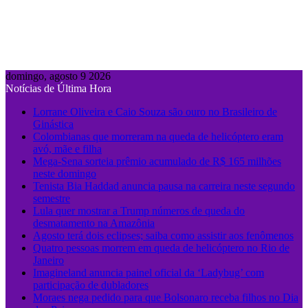
domingo, agosto 9 2026
Notícias de Última Hora
Lorrane Oliveira e Caio Souza são ouro no Brasileiro de
Ginástica
Colombianas que morreram na queda de helicóptero eram
avó, mãe e filha
Mega-Sena sorteia prêmio acumulado de R$ 165 milhões
neste domingo
Tenista Bia Haddad anuncia pausa na carreira neste segundo
semestre
Lula quer mostrar a Trump números de queda do
desmatamento na Amazônia
Agosto terá dois eclipses; saiba como assistir aos fenômenos
Quatro pessoas morrem em queda de helicóptero no Rio de
Janeiro
Imagineland anuncia painel oficial da ‘Ladybug’ com
participação de dubladores
Moraes nega pedido para que Bolsonaro receba filhos no Dia