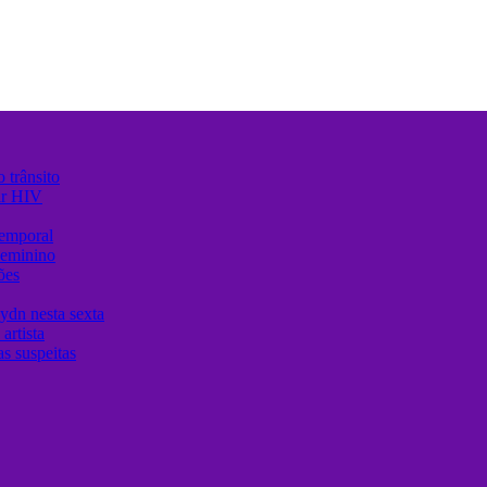
 trânsito
ir HIV
temporal
Feminino
ões
ydn nesta sexta
artista
s suspeitas