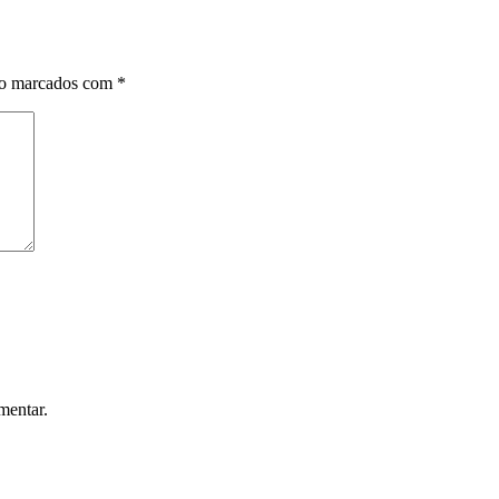
ão marcados com
*
mentar.