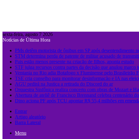
sexta-feira, agosto 7 2026
Notícias de Última Hora
PMs detêm motorista de ônibus em SP após desentendimento no
STM determina perda de patente de militar acusado de transmit
Pais estão menos presente na criação de filhos, aponta estudo
STF julga recursos contra partes da decisão que anulou marco 
Ventania no Rio adia Botafogo x Fluminense pelo Brasileirão 
TSE cria conselho para monitorar desinformação e IA nas eleiç
AGU pedirá na Justiça a retirada do Discord do ar
Orquestra Sinfônica realiza concerto com obras de Mozart e Ha
Abertura de ateliê de Francisco Brennand celebra centenário do 
Dino aciona PF após TCU apontar R$ 55,4 milhões em emenda
Entrar
Artigo aleatório
Barra Lateral
Menu