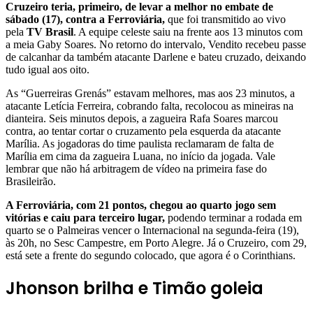
Cruzeiro teria, primeiro, de levar a melhor no embate de
sábado (17), contra a Ferroviária,
que foi transmitido ao vivo
pela
TV Brasil
. A equipe celeste saiu na frente aos 13 minutos com
a meia Gaby Soares. No retorno do intervalo, Vendito recebeu passe
de calcanhar da também atacante Darlene e bateu cruzado, deixando
tudo igual aos oito.
As “Guerreiras Grenás” estavam melhores, mas aos 23 minutos, a
atacante Letícia Ferreira, cobrando falta, recolocou as mineiras na
dianteira. Seis minutos depois, a zagueira Rafa Soares marcou
contra, ao tentar cortar o cruzamento pela esquerda da atacante
Marília. As jogadoras do time paulista reclamaram de falta de
Marília em cima da zagueira Luana, no início da jogada. Vale
lembrar que não há arbitragem de vídeo na primeira fase do
Brasileirão.
A Ferroviária, com 21 pontos, chegou ao quarto jogo sem
vitórias e caiu para terceiro lugar,
podendo terminar a rodada em
quarto se o Palmeiras vencer o Internacional na segunda-feira (19),
às 20h, no Sesc Campestre, em Porto Alegre. Já o Cruzeiro, com 29,
está sete a frente do segundo colocado, que agora é o Corinthians.
Jhonson brilha e Timão goleia