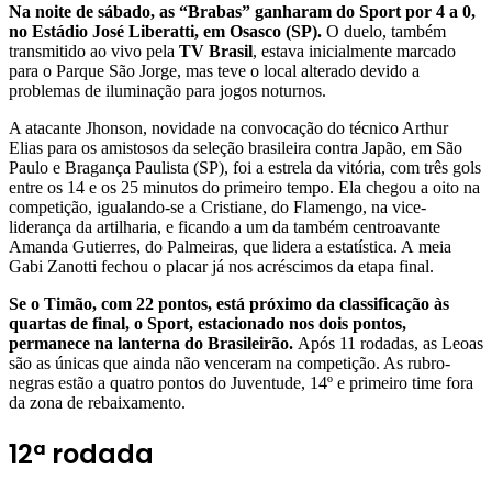
Na noite de sábado, as “Brabas” ganharam do Sport por 4 a 0,
no Estádio José Liberatti, em Osasco (SP).
O duelo, também
transmitido ao vivo pela
TV Brasil
, estava inicialmente marcado
para o Parque São Jorge, mas teve o local alterado devido a
problemas de iluminação para jogos noturnos.
A atacante Jhonson, novidade na convocação do técnico Arthur
Elias para os amistosos da seleção brasileira contra Japão, em São
Paulo e Bragança Paulista (SP), foi a estrela da vitória, com três gols
entre os 14 e os 25 minutos do primeiro tempo. Ela chegou a oito na
competição, igualando-se a Cristiane, do Flamengo, na vice-
liderança da artilharia, e ficando a um da também centroavante
Amanda Gutierres, do Palmeiras, que lidera a estatística. A meia
Gabi Zanotti fechou o placar já nos acréscimos da etapa final.
Se o Timão, com 22 pontos, está próximo da classificação às
quartas de final, o Sport, estacionado nos dois pontos,
permanece na lanterna do Brasileirão.
Após 11 rodadas, as Leoas
são as únicas que ainda não venceram na competição. As rubro-
negras estão a quatro pontos do Juventude, 14º e primeiro time fora
da zona de rebaixamento.
12ª rodada