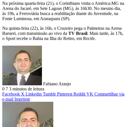
Na próxima quarta-feira (21), o Corinthians visita o América-MG na
Arena do Jacaré, em Sete Lagoas (MG), às 16h30. No mesmo dia,
às 19h, a Ferroviária busca a reabilitação diante do Juventude, na
Fonte Luminosa, em Araraquara (SP).
Na quinta-feira (22), às 16h, o Cruzeiro pega o Palmeiras na Arena
Barueri, com transmissão ao vivo da
TV Brasil
. Mais tarde, às 17h,
o Sport recebe o Bahia na Ilha do Retiro, em Recife.
Fabiano Araujo
0
7
3 minutos de leitura
Facebook
X
Linkedin
Tumblr
Pinterest
Reddit
VK
Compartilhar via
e-mail
Imprimir