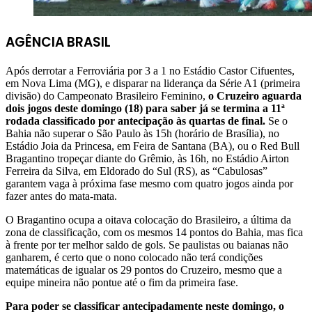
AGÊNCIA BRASIL
Após derrotar a Ferroviária por 3 a 1 no Estádio Castor Cifuentes,
em Nova Lima (MG), e disparar na liderança ​da Série A1 (primeira
divisão) do Campeonato Brasileiro Feminino,
o Cruzeiro aguarda
dois jogos deste domingo (18) para saber já se termina a 11ª
rodada classificado por antecipação às quartas de final.
Se o
Bahia não superar o São Paulo às 15h (horário de Brasília), no
Estádio Joia da Princesa, em Feira de Santana (BA), ou o Red Bull
Bragantino tropeçar diante do Grêmio, às 16h, no Estádio Airton
Ferreira da Silva, em Eldorado do Sul (RS), as “Cabulosas”
garantem vaga à próxima fase mesmo com quatro jogos ainda por
fazer antes do mata-mata.
O Bragantino ocupa a oitava colocação do Brasileiro, a última da
zona de classificação, com os mesmos 14 pontos do Bahia, mas fica
à frente por ter melhor saldo de gols. Se paulistas ou baianas não
ganharem, é certo que o nono colocado não terá condições
matemáticas de igualar os 29 pontos do Cruzeiro, mesmo que a
equipe mineira não pontue até o fim da primeira fase.
Para poder se classificar antecipadamente neste domingo, o