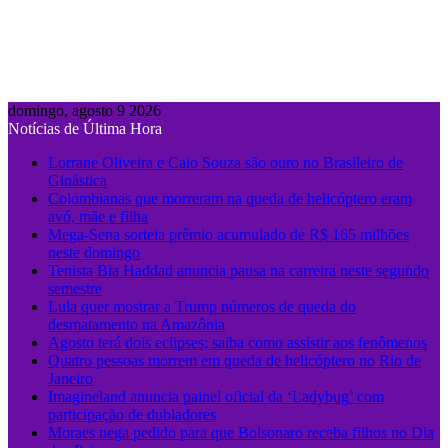
domingo, agosto 9 2026
Notícias de Última Hora
Lorrane Oliveira e Caio Souza são ouro no Brasileiro de
Ginástica
Colombianas que morreram na queda de helicóptero eram
avó, mãe e filha
Mega-Sena sorteia prêmio acumulado de R$ 165 milhões
neste domingo
Tenista Bia Haddad anuncia pausa na carreira neste segundo
semestre
Lula quer mostrar a Trump números de queda do
desmatamento na Amazônia
Agosto terá dois eclipses; saiba como assistir aos fenômenos
Quatro pessoas morrem em queda de helicóptero no Rio de
Janeiro
Imagineland anuncia painel oficial da ‘Ladybug’ com
participação de dubladores
Moraes nega pedido para que Bolsonaro receba filhos no Dia