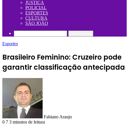
JUSTIÇA
POLICIAL
ESPORTES
CULTURA
SÃO JOÃO
Procurar por
Esportes
Brasileiro Feminino: Cruzeiro pode
garantir classificação antecipada
Fabiano Araujo
0
7
3 minutos de leitura