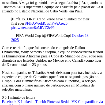
masculino. A vaga foi garantida nesta segunda-feira (13), quando os
Tubarões Azuis superaram a equipe de Essuatíni pelo placar de 3 a 0
atuando no Estádio Nacional de Cabo Verde, em Praia.
🇨🇻HISTORY! Cabo Verde have qualified for their
first ever
#FIFAWorldCup
!
#WeAre26
pic.twitter.com/8oMiVZ2eP5
— FIFA World Cup (@FIFAWorldCup)
October 13,
2025
Com este triunfo, que foi construído com gols de Dailon
Livramento, Willy Semedo e Stopira, a equipe cabo-verdiana fechou
as Eliminatórias Africanas para a Copa do Mundo de 2026 (que será
disputada nos Estados Unidos, no México e no Canadá) como líder
do D com o total de 23 pontos.
Nesta campanha, os Tubarões Azuis deixaram para trás, inclusive, a
experiente equipe de Camarões (que ficou na segunda posição do
Grupo D das Eliminatórias Africanas com 19 pontos), a seleção
africana com o maior número de participações em Mundiais de
seleções masculinas.
0
5
1 minuto de leitura
Facebook
X
Linkedin
Tumblr
Pinterest
Reddit
VK
Compartilhar via