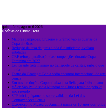
quinta-feira, agosto 6 2026
Notícias de Última Hora
Maiores campeões, Cruzeiro e Grêmio vão às quartas da
Copa do Brasil
Redução da taxa de juros ainda é insuficiente, avaliam
entidades
CBF reforça paralisação das competições durante Copa
Feminina em 2027
Lei garante frete mínimo no transporte de cargas; saiba o que
muda
Teatro da Caatinga: Bahia sedia encontro internacional de arte
cênica
Em nova redução, Copom baixa taxa Selic para 14% ao ano
Vôlei: São Paulo sedia Mundial de Clubes feminino pelo 2º
ano seguido
STF inicia julgamento sobre validade da Lei das
Contravenções Penais
Exposição no Museu do Amanhã marca os 10 anos dos jogos