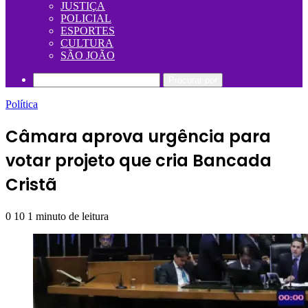
JUSTIÇA
POLICIAL
ESPORTES
CULTURA
SÃO JOÃO
Procurar por
Política
Câmara aprova urgência para
votar projeto que cria Bancada
Cristã
0
10
1 minuto de leitura