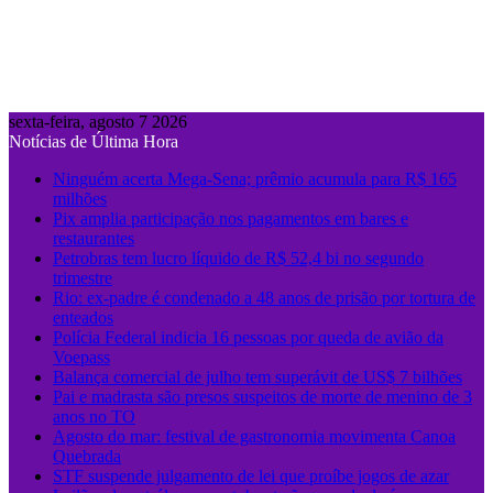
sexta-feira, agosto 7 2026
Notícias de Última Hora
Ninguém acerta Mega-Sena; prêmio acumula para R$ 165
milhões
Pix amplia participação nos pagamentos em bares e
restaurantes
Petrobras tem lucro líquido de R$ 52,4 bi no segundo
trimestre
Rio: ex-padre é condenado a 48 anos de prisão por tortura de
enteados
Polícia Federal indicia 16 pessoas por queda de avião da
Voepass
Balança comercial de julho tem superávit de US$ 7 bilhões
Pai e madrasta são presos suspeitos de morte de menino de 3
anos no TO
Agosto do mar: festival de gastronomia movimenta Canoa
Quebrada
STF suspende julgamento de lei que proíbe jogos de azar