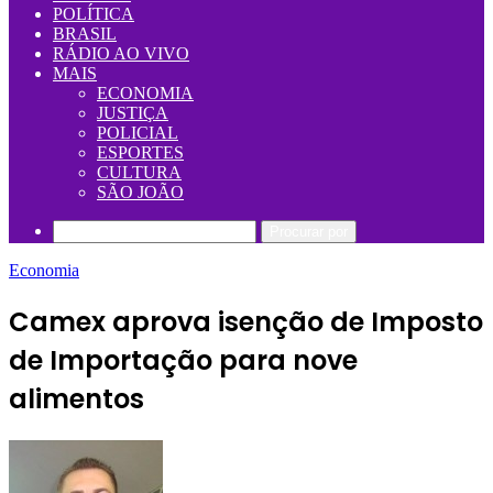
POLÍTICA
BRASIL
RÁDIO AO VIVO
MAIS
ECONOMIA
JUSTIÇA
POLICIAL
ESPORTES
CULTURA
SÃO JOÃO
Procurar por
Economia
Camex aprova isenção de Imposto
de Importação para nove
alimentos