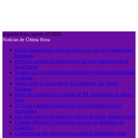
segunda-feira, agosto 10 2026
Notícias de Última Hora
Flávia Saraiva fatura ouro na trave e no solo no Campeonato
Brasileiro
Rayssa é campeã da etapa carioca da Liga Internacional de
Skate Street
Avanço da IA corrói financiamento do jornalismo profissional
no Brasil
Justiça abriu as urnas diante da população, diz Nunes
Marques
Bolão de Fortaleza leva prêmio de R$ 164 milhões da Mega-
Sena
10ª Festa Literária Internacional do Pelourinho começa
quarta-feira
Pais estão menos presentes na criação de filhos, aponta estudo
Lorrane Oliveira e Caio Souza são ouro no Brasileiro de
Ginástica
Colombianas que morreram na queda de helicóptero eram