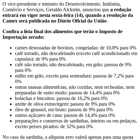
O vice-presidente e ministro do Desenvolvimento, Indústria,
Comércio e Serviços, Geraldo Alckmin, anunciou que
a redução
entrará em vigor nesta sexta-feira (14), quando a resolução da
Camex será publicada no Diário Oficial da União
.
Confira a lista final dos alimentos que terão o Imposto de
Importação zerado:
carnes desossadas de bovinos, congeladas: de 10,8% para 0%
café torrado, não descafeinado (exceto café acondicionado em
capsulas): de 9% para 0%
café não torrado, não descafeinado, em grão: passou de 9%
para 0%
milho em grão, exceto para semeadura: passou de 7,2% para
0%
outras massas alimentícias, não cozidas, nem recheadas, nem
preparadas de outro modo: passou de 14,4% para 0%
bolachas e biscoitos: passou de 16,2% para 0%
azeite de oliva extravirgem: passou de 9% para 0%
óleo de girassol, em bruto: passou de 9% para 0%
outros açúcares de cana: passou de 14,4% para 0%
preparações e conservas de sardinhas, inteiros ou em pedaços,
exceto peixes picados: de 32% para 0%
No caso da sardinha, a alíquota zero valerá apenas para uma quota