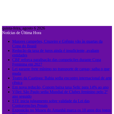
quinta-feira, agosto 6 2026
Notícias de Última Hora
Maiores campeões, Cruzeiro e Grêmio vão às quartas da
Copa do Brasil
Redução da taxa de juros ainda é insuficiente, avaliam
entidades
CBF reforça paralisação das competições durante Copa
Feminina em 2027
Lei garante frete mínimo no transporte de cargas; saiba o que
muda
Teatro da Caatinga: Bahia sedia encontro internacional de arte
cênica
Em nova redução, Copom baixa taxa Selic para 14% ao ano
Vôlei: São Paulo sedia Mundial de Clubes feminino pelo 2º
ano seguido
STF inicia julgamento sobre validade da Lei das
Contravenções Penais
Exposição no Museu do Amanhã marca os 10 anos dos jogos