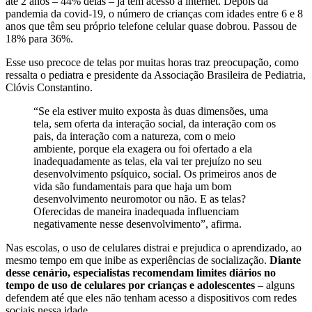
até 2 anos – 44% delas – já têm acesso à internet. Depois da
pandemia da covid-19, o número de crianças com idades entre 6 e 8
anos que têm seu próprio telefone celular quase dobrou. Passou de
18% para 36%.
Esse uso precoce de telas por muitas horas traz preocupação, como
ressalta o pediatra e presidente da Associação Brasileira de Pediatria,
Clóvis Constantino.
“Se ela estiver muito exposta às duas dimensões, uma
tela, sem oferta da interação social, da interação com os
pais, da interação com a natureza, com o meio
ambiente, porque ela exagera ou foi ofertado a ela
inadequadamente as telas, ela vai ter prejuízo no seu
desenvolvimento psíquico, social. Os primeiros anos de
vida são fundamentais para que haja um bom
desenvolvimento neuromotor ou não. E as telas?
Oferecidas de maneira inadequada influenciam
negativamente nesse desenvolvimento”, afirma.
Nas escolas, o uso de celulares distrai e prejudica o aprendizado, ao
mesmo tempo em que inibe as experiências de socialização.
Diante
desse cenário, especialistas recomendam limites diários no
tempo de uso de celulares por crianças e adolescentes
– alguns
defendem até que eles não tenham acesso a dispositivos com redes
sociais nessa idade.