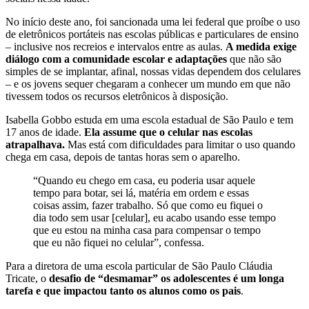
No início deste ano, foi sancionada uma lei federal que proíbe o uso
de eletrônicos portáteis nas escolas públicas e particulares de ensino
– inclusive nos recreios e intervalos entre as aulas.
A medida exige
diálogo com a comunidade escolar e adaptações
que não são
simples de se implantar, afinal, nossas vidas dependem dos celulares
– e os jovens sequer chegaram a conhecer um mundo em que não
tivessem todos os recursos eletrônicos à disposição.
Isabella Gobbo estuda em uma escola estadual de São Paulo e tem
17 anos de idade.
Ela assume que o celular nas escolas
atrapalhava.
Mas está com dificuldades para limitar o uso quando
chega em casa, depois de tantas horas sem o aparelho.
“Quando eu chego em casa, eu poderia usar aquele
tempo para botar, sei lá, matéria em ordem e essas
coisas assim, fazer trabalho. Só que como eu fiquei o
dia todo sem usar [celular], eu acabo usando esse tempo
que eu estou na minha casa para compensar o tempo
que eu não fiquei no celular”, confessa.
Para a diretora de uma escola particular de São Paulo Cláudia
Tricate, o
desafio de “desmamar” os adolescentes é um longa
tarefa e que impactou tanto os alunos como os pais
.