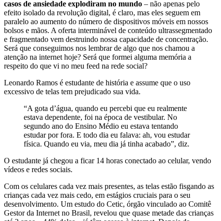
casos de ansiedade explodiram no mundo
– não apenas pelo
efeito isolado da revolução digital, é claro, mas eles seguem em
paralelo ao aumento do número de dispositivos móveis em nossos
bolsos e mãos. A oferta interminável de conteúdo ultrassegmentado
e fragmentado vem destruindo nossa capacidade de concentração.
Será que conseguimos nos lembrar de algo que nos chamou a
atenção na internet hoje? Será que formei alguma memória a
respeito do que vi no meu feed na rede social?
Leonardo Ramos é estudante de história e assume que o uso
excessivo de telas tem prejudicado sua vida.
“A gota d’água, quando eu percebi que eu realmente
estava dependente, foi na época de vestibular. No
segundo ano do Ensino Médio eu estava tentando
estudar por fora. E todo dia eu falava: ah, vou estudar
física. Quando eu via, meu dia já tinha acabado”, diz.
O estudante já chegou a ficar 14 horas conectado ao celular, vendo
vídeos e redes sociais.
Com os celulares cada vez mais presentes, as telas estão fisgando as
crianças cada vez mais cedo, em estágios cruciais para o seu
desenvolvimento. Um estudo do Cetic, órgão vinculado ao Comitê
Gestor da Internet no Brasil, revelou que quase metade das crianças