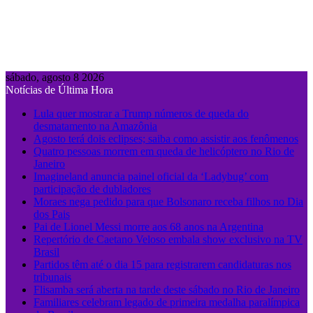
sábado, agosto 8 2026
Notícias de Última Hora
Lula quer mostrar a Trump números de queda do
desmatamento na Amazônia
Agosto terá dois eclipses; saiba como assistir aos fenômenos
Quatro pessoas morrem em queda de helicóptero no Rio de
Janeiro
Imagineland anuncia painel oficial da ‘Ladybug’ com
participação de dubladores
Moraes nega pedido para que Bolsonaro receba filhos no Dia
dos Pais
Pai de Lionel Messi morre aos 68 anos na Argentina
Repertório de Caetano Veloso embala show exclusivo na TV
Brasil
Partidos têm até o dia 15 para registrarem candidaturas nos
tribunais
Flisamba será aberta na tarde deste sábado no Rio de Janeiro
Familiares celebram legado de primeira medalha paralímpica