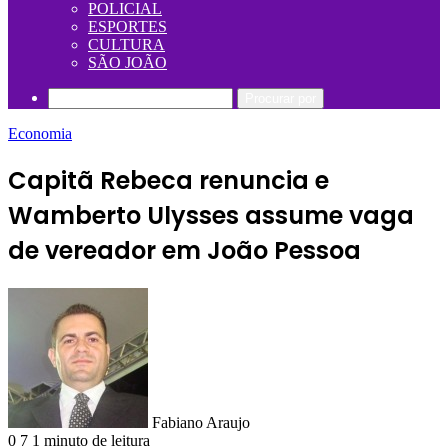
POLICIAL
ESPORTES
CULTURA
SÃO JOÃO
Procurar por
Economia
Capitã Rebeca renuncia e
Wamberto Ulysses assume vaga
de vereador em João Pessoa
Fabiano Araujo
0
7
1 minuto de leitura