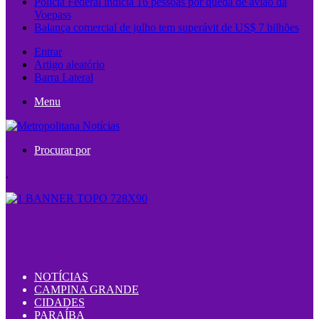
Polícia Federal indicia 16 pessoas por queda de avião da
Voepass
Balança comercial de julho tem superávit de US$ 7 bilhões
Entrar
Artigo aleatório
Barra Lateral
Menu
Procurar por
.
NOTÍCIAS
CAMPINA GRANDE
CIDADES
PARAÍBA