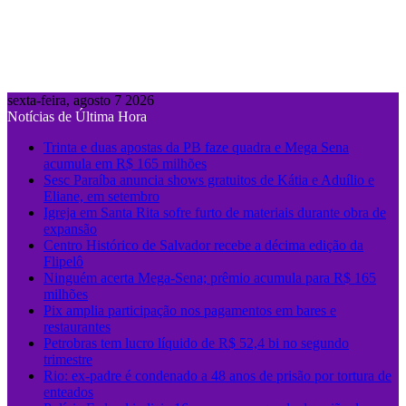
sexta-feira, agosto 7 2026
Notícias de Última Hora
Trinta e duas apostas da PB faze quadra e Mega Sena
acumula em R$ 165 milhões
Sesc Paraíba anuncia shows gratuitos de Kátia e Aduílio e
Eliane, em setembro
Igreja em Santa Rita sofre furto de materiais durante obra de
expansão
Centro Histórico de Salvador recebe a décima edição da
Flipelô
Ninguém acerta Mega-Sena; prêmio acumula para R$ 165
milhões
Pix amplia participação nos pagamentos em bares e
restaurantes
Petrobras tem lucro líquido de R$ 52,4 bi no segundo
trimestre
Rio: ex-padre é condenado a 48 anos de prisão por tortura de
enteados