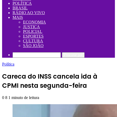
POLÍTICA
BRASIL
RÁDIO AO VIVO
MAIS
ECONOMIA
JUSTIÇA
POLICIAL
ESPORTES
CULTURA
SÃO JOÃO
Procurar por
Política
Careca do INSS cancela ida à
CPMI nesta segunda-feira
0
8
1 minuto de leitura