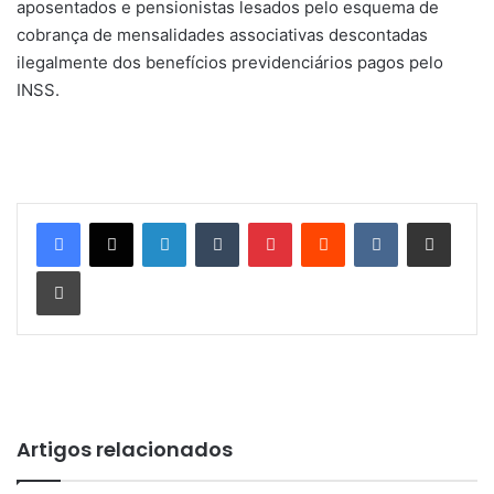
aposentados e pensionistas lesados pelo esquema de
cobrança de mensalidades associativas descontadas
ilegalmente dos benefícios previdenciários pagos pelo
INSS.​
Linkedin
Tumblr
Pinterest
Reddit
VK
Compartilhar via e-mail
Imprimir
Artigos relacionados