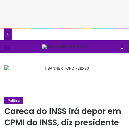
Menu
P
.
Política
Careca do INSS irá depor em
CPMI do INSS, diz presidente