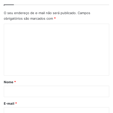
O seu endereço de e-mail não será publicado.
Campos
obrigatórios são marcados com
*
C
o
m
e
n
t
á
r
Nome
*
i
o
*
E-mail
*