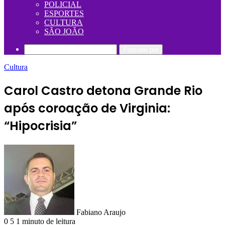
POLICIAL
ESPORTES
CULTURA
SÃO JOÃO
Procurar por
Cultura
Carol Castro detona Grande Rio
após coroação de Virginia:
“Hipocrisia”
Fabiano Araujo
0
5
1 minuto de leitura