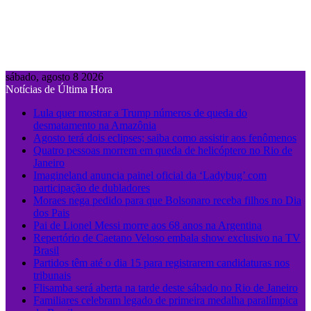
sábado, agosto 8 2026
Notícias de Última Hora
Lula quer mostrar a Trump números de queda do
desmatamento na Amazônia
Agosto terá dois eclipses; saiba como assistir aos fenômenos
Quatro pessoas morrem em queda de helicóptero no Rio de
Janeiro
Imagineland anuncia painel oficial da ‘Ladybug’ com
participação de dubladores
Moraes nega pedido para que Bolsonaro receba filhos no Dia
dos Pais
Pai de Lionel Messi morre aos 68 anos na Argentina
Repertório de Caetano Veloso embala show exclusivo na TV
Brasil
Partidos têm até o dia 15 para registrarem candidaturas nos
tribunais
Flisamba será aberta na tarde deste sábado no Rio de Janeiro
Familiares celebram legado de primeira medalha paralímpica