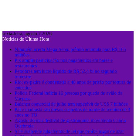
sexta-feira, agosto 7 2026
Notícias de Última Hora
Ninguém acerta Mega-Sena; prêmio acumula para R$ 165
milhões
Pix amplia participação nos pagamentos em bares e
restaurantes
Petrobras tem lucro líquido de R$ 52,4 bi no segundo
trimestre
Rio: ex-padre é condenado a 48 anos de prisão por tortura de
enteados
Polícia Federal indicia 16 pessoas por queda de avião da
Voepass
Balança comercial de julho tem superávit de US$ 7 bilhões
Pai e madrasta são presos suspeitos de morte de menino de 3
anos no TO
Agosto do mar: festival de gastronomia movimenta Canoa
Quebrada
STF suspende julgamento de lei que proíbe jogos de azar