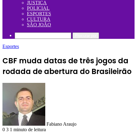
JUSTIÇA
POLICIAL
ESPORTES
CULTURA
SÃO JOÃO
Procurar por
Esportes
CBF muda datas de três jogos da
rodada de abertura do Brasileirão
Fabiano Araujo
0
3
1 minuto de leitura