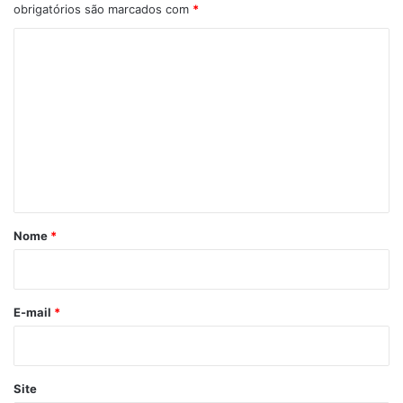
obrigatórios são marcados com
*
C
o
m
e
n
t
á
r
Nome
*
i
o
*
E-mail
*
Site