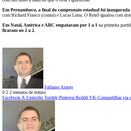
Em Pernambuco, a final do campeonato estadual foi inaugurada c
com Richard Franco (contra) e Lucas Lima. O Retrô igualou com dois 
Em Natal, América e ABC empataram por 1 a 1
na primeira parti
ficaram no 2 a 2
.
Fabiano Araujo
0
2
2 minutos de leitura
Facebook
X
Linkedin
Tumblr
Pinterest
Reddit
VK
Compartilhar via 