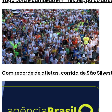
Yago Dora é campeão em Trestles, palco do s
Com recorde de atletas, corrida de São Silves