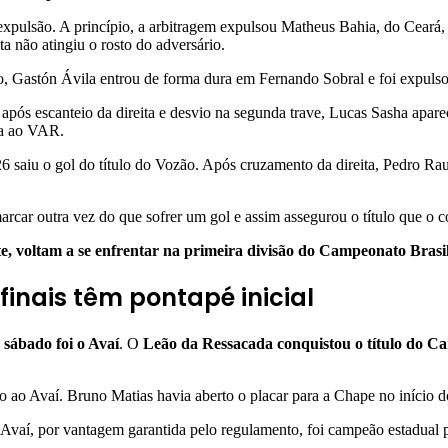
 expulsão. A princípio, a arbitragem expulsou Matheus Bahia, do Cear
ta não atingiu o rosto do adversário.
Gastón Ávila entrou de forma dura em Fernando Sobral e foi expulso 
 após escanteio da direita e desvio na segunda trave, Lucas Sasha apare
ta ao VAR.
6 saiu o gol do título do Vozão. Após cruzamento da direita, Pedro Rau
car outra vez do que sofrer um gol e assim assegurou o título que o c
, voltam a se enfrentar na primeira divisão do Campeonato Brasil
inais têm pontapé inicial
 sábado foi o Avaí
. O
Leão da Ressacada conquistou o título do C
ulo ao Avaí. Bruno Matias havia aberto o placar para a Chape no início
 Avaí, por vantagem garantida pelo regulamento, foi campeão estadual 