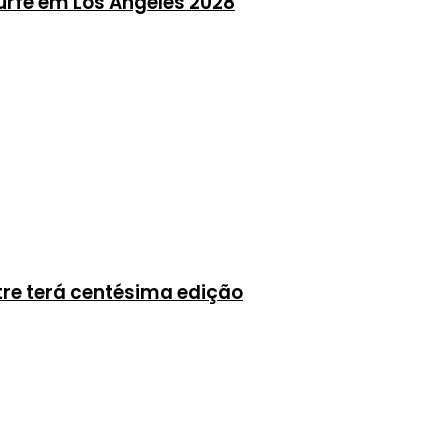
urfe em Los Angeles 2028
tre terá centésima edição