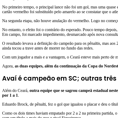
No primeiro tempo, o principal lance não foi um gol, mas uma quase
cartão vermelho foi substituído pelo amarelo ao se constatar que o atle
Na segunda etapa, não houve anulação do vermelho. Logo no começo, 
No entanto, o efeito foi o contrário do esperado. Pouco tempo depois,
Em campo, foi marcado impedimento, desmarcado após nova consul
O resultado levava a definição do campeão para os pênaltis, mas aos 2
ainda tocou a trave antes de morrer no fundo das redes.
Com um jogador a mais e a vantagem, o Ceará esteve mais perto de mar
Agora,
as duas equipes, além da continuação da Copa do Nordeste
Avaí é campeão em SC; outras três f
Além do Ceará,
outra equipe que se sagrou campeã estadual neste
por 1 a 1
.
Eduardo Brock, de pênalti, fez o gol que igualou o placar e deu o tít
Como os dois times haviam empatado por 2 a 2 na primeira partida, o
com um título a mais do que o rival Figueirense.