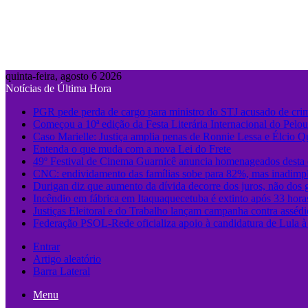
quinta-feira, agosto 6 2026
Notícias de Última Hora
PGR pede perda de cargo para ministro do STJ acusado de cri
Começou a 10ª edição da Festa Literária Internacional do Pelo
Caso Marielle: Justiça amplia penas de Ronnie Lessa e Élcio Q
Entenda o que muda com a nova Lei do Frete
49º Festival de Cinema Guarnicê anuncia homenageados desta 
CNC: endividamento das famílias sobe para 82%, mas inadimpl
Durigan diz que aumento da dívida decorre dos juros, não dos 
Incêndio em fábrica em Itaquaquecetuba é extinto após 33 hora
Justiças Eleitoral e do Trabalho lançam campanha contra assédi
Federação PSOL-Rede oficializa apoio à candidatura de Lula à 
Entrar
Artigo aleatório
Barra Lateral
Menu