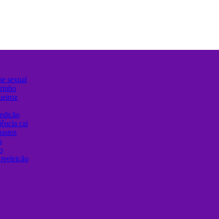
me sexual
urinho
ueiroz
edição
ência cai
gastos
s
o
reeleição