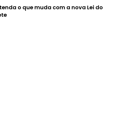
c
tenda o que muda com a nova Lei do
h
a
ete
r