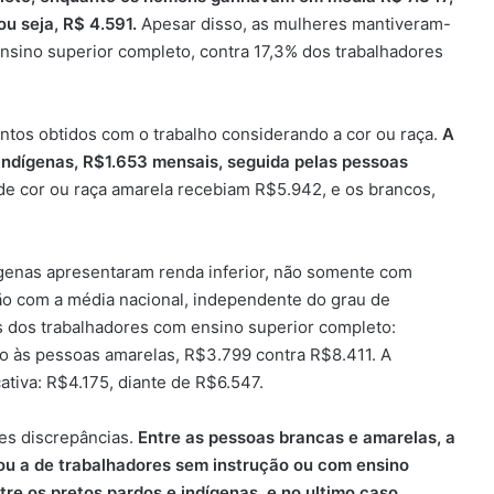
u seja, R$ 4.591.
Apesar disso, as mulheres mantiveram-
ensino superior completo, contra 17,3% dos trabalhadores
ntos obtidos com o trabalho considerando a cor ou raça.
A
 indígenas, R$1.653 mensais, seguida pelas pessoas
 de cor ou raça amarela recebiam R$5.942, e os brancos,
ígenas apresentaram renda inferior, não somente com
ão com a média nacional, independente do grau de
as dos trabalhadores com ensino superior completo:
o às pessoas amarelas, R$3.799 contra R$8.411. A
ativa: R$4.175, diante de R$6.547.
es discrepâncias.
Entre as pessoas brancas e amarelas, a
ou a de trabalhadores sem instrução ou com ensino
re os pretos pardos e indígenas, e no ultimo caso,