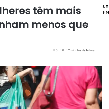
En
lheres têm mais
Fr
anham menos que
0
6
2 minutos de leitura