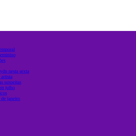
temporal
Feminino
ões
ydn nesta sexta
artista
s suspeitas
em julho
icos
de janeiro