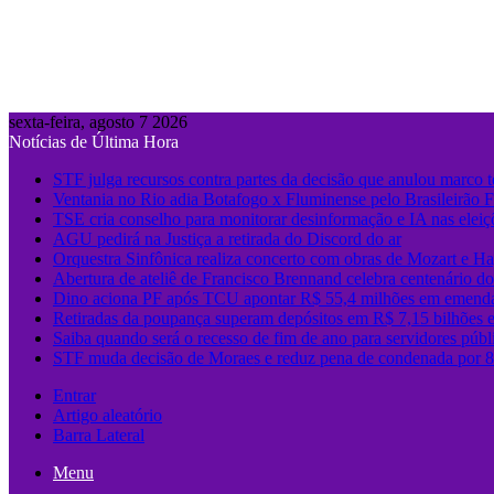
sexta-feira, agosto 7 2026
Notícias de Última Hora
STF julga recursos contra partes da decisão que anulou marco 
Ventania no Rio adia Botafogo x Fluminense pelo Brasileirão 
TSE cria conselho para monitorar desinformação e IA nas eleiç
AGU pedirá na Justiça a retirada do Discord do ar
Orquestra Sinfônica realiza concerto com obras de Mozart e Ha
Abertura de ateliê de Francisco Brennand celebra centenário do 
Dino aciona PF após TCU apontar R$ 55,4 milhões em emenda
Retiradas da poupança superam depósitos em R$ 7,15 bilhões 
Saiba quando será o recesso de fim de ano para servidores públ
STF muda decisão de Moraes e reduz pena de condenada por 8 
Entrar
Artigo aleatório
Barra Lateral
Menu