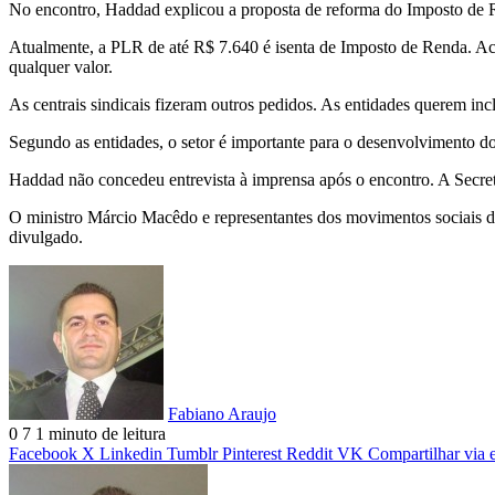
No encontro, Haddad explicou a proposta de reforma do Imposto de R
Atualmente, a PLR de até R$ 7.640 é isenta de Imposto de Renda. Acim
qualquer valor.
As centrais sindicais fizeram outros pedidos. As entidades querem in
Segundo as entidades, o setor é importante para o desenvolvimento d
Haddad não concedeu entrevista à imprensa após o encontro. A Secreta
O ministro Márcio Macêdo e representantes dos movimentos sociais de
divulgado.
Fabiano Araujo
0
7
1 minuto de leitura
Facebook
X
Linkedin
Tumblr
Pinterest
Reddit
VK
Compartilhar via 