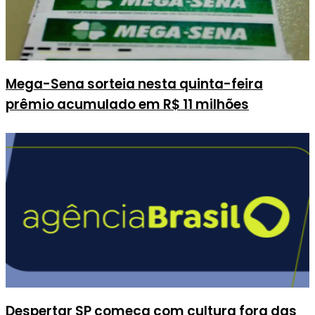
Mega-Sena sorteia nesta quinta-feira
prêmio acumulado em R$ 11 milhões
Despertar SP começa com cultura fora das