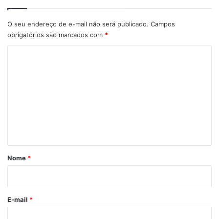
O seu endereço de e-mail não será publicado.
Campos
obrigatórios são marcados com
*
C
o
m
e
n
t
á
r
Nome
*
i
o
*
E-mail
*