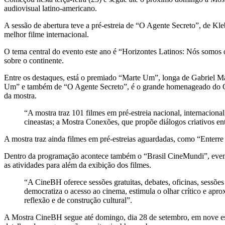
audiovisual latino-americano.
A sessão de abertura teve a pré-estreia de “O Agente Secreto”, de K
melhor filme internacional.
O tema central do evento este ano é “Horizontes Latinos: Nós somos o 
sobre o continente.
Entre os destaques, está o premiado “Marte Um”, longa de Gabriel Mar
Um” e também de “O Agente Secreto”, é o grande homenageado do CineB
da mostra.
“A mostra traz 101 filmes em pré-estreia nacional, internaciona
cineastas; a Mostra Conexões, que propõe diálogos criativos ent
A mostra traz ainda filmes em pré-estreias aguardadas, como “Enter
Dentro da programação acontece também o “Brasil CineMundi”, evento
as atividades para além da exibição dos filmes.
“A CineBH oferece sessões gratuitas, debates, oficinas, sessõe
democratiza o acesso ao cinema, estimula o olhar crítico e apr
reflexão e de construção cultural”.
A Mostra CineBH segue até domingo, dia 28 de setembro, em nove espaço