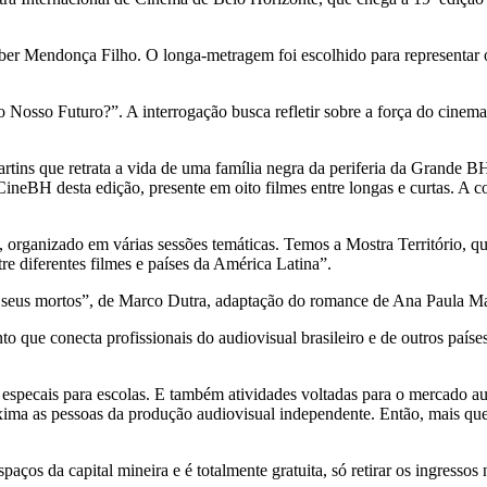
leber Mendonça Filho. O longa-metragem foi escolhido para representa
Nosso Futuro?”. A interrogação busca refletir sobre a força do cinema 
tins que retrata a vida de uma família negra da periferia da Grande BH
H desta edição, presente em oito filmes entre longas e curtas. A coo
l, organizado em várias sessões temáticas. Temos a Mostra Território, q
re diferentes filmes e países da América Latina”.
re seus mortos”, de Marco Dutra, adaptação do romance de Ana Paula M
 que conecta profissionais do audiovisual brasileiro e de outros paí
s especais para escolas. E também atividades voltadas para o mercado a
oxima as pessoas da produção audiovisual independente. Então, mais qu
s da capital mineira e é totalmente gratuita, só retirar os ingressos 