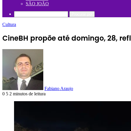
SÃO JOÃO
Procurar por
Cultura
CineBH propõe até domingo, 28, re
Fabiano Araujo
0
5
2 minutos de leitura