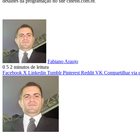
detalhes da programação no site cinebh.com.br.
Fabiano Araujo
0
5
2 minutos de leitura
Facebook
X
Linkedin
Tumblr
Pinterest
Reddit
VK
Compartilhar via 