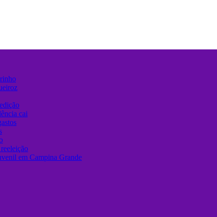
urinho
ueiroz
edição
ência cai
gastos
s
o
reeleição
juvenil em Campina Grande