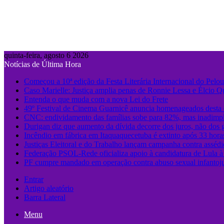
quinta-feira, agosto 6 2026
Notícias de Última Hora
Começou a 10ª edição da Festa Literária Internacional do Pelo
Caso Marielle: Justiça amplia penas de Ronnie Lessa e Élcio Q
Entenda o que muda com a nova Lei do Frete
49º Festival de Cinema Guarnicê anuncia homenageados desta 
CNC: endividamento das famílias sobe para 82%, mas inadimpl
Durigan diz que aumento da dívida decorre dos juros, não dos 
Incêndio em fábrica em Itaquaquecetuba é extinto após 33 hora
Justiças Eleitoral e do Trabalho lançam campanha contra assédi
Federação PSOL-Rede oficializa apoio à candidatura de Lula à 
PF cumpre mandado em operação contra abuso sexual infanto
Entrar
Artigo aleatório
Barra Lateral
Menu