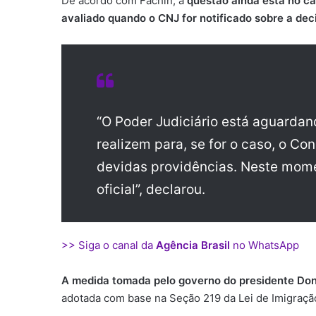
De acordo com Fachin, a
questão ainda está no ca
avaliado quando o CNJ for notificado sobre a de
“O Poder Judiciário está aguardan
realizem para, se for o caso, o Co
devidas providências. Neste mom
oficial”, declarou.
>> Siga o canal da
Agência Brasil
no WhatsApp
A medida tomada pelo governo do presidente Donal
adotada com base na Seção 219 da Lei de Imigraçã