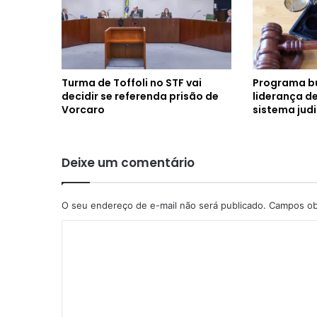
Turma de Toffoli no STF vai
Programa bu
decidir se referenda prisão de
liderança d
Vorcaro
sistema judi
Deixe um comentário
O seu endereço de e-mail não será publicado.
Campos ob
C
o
m
e
n