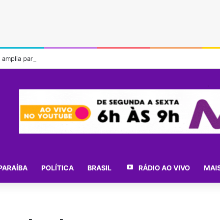
x amplia participação nos pagamentos em bares e restaurantes
.
PARAÍBA
POLÍTICA
BRASIL
RÁDIO AO VIVO
MAI