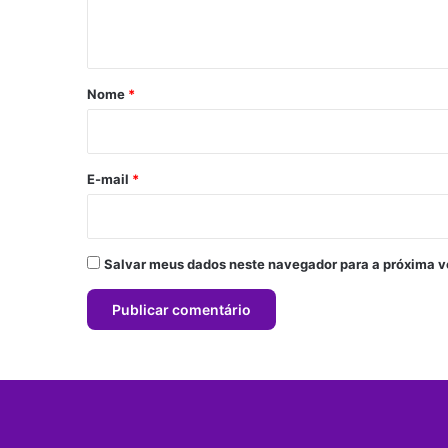
t
á
r
Nome
*
i
o
*
E-mail
*
Salvar meus dados neste navegador para a próxima v