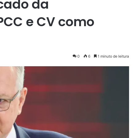
icado da
 PCC e CV como
0
6
1 minuto de leitura