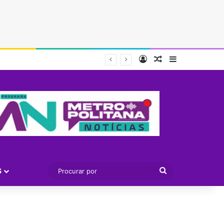
Entrar
Artigo aleatório
Barra Latera
Procurar
S
por