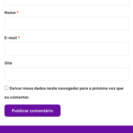
á
r
Nome
*
i
o
*
E-mail
*
Site
Salvar meus dados neste navegador para a próxima vez que
eu comentar.