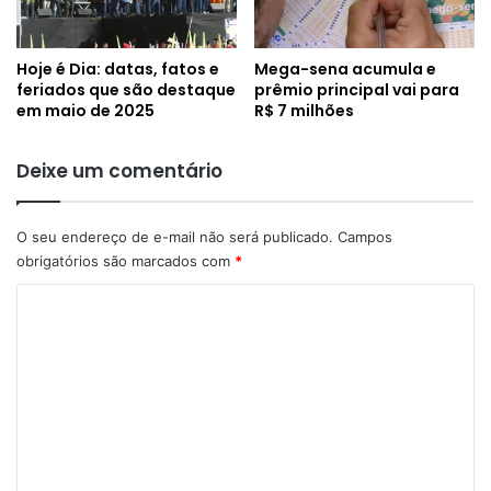
Hoje é Dia: datas, fatos e
Mega-sena acumula e
feriados que são destaque
prêmio principal vai para
em maio de 2025
R$ 7 milhões
Deixe um comentário
O seu endereço de e-mail não será publicado.
Campos
obrigatórios são marcados com
*
C
o
m
e
n
t