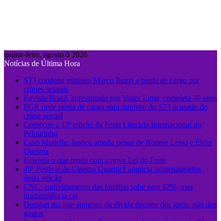
quinta-feira, agosto 6 2026
Notícias de Última Hora
STJ condena ministro Marco Buzzi a perda de cargo por
crimes sexuais
Revista Brasil, apresentado por Valter Lima, completa 40 anos
PGR pede perda de cargo para ministro do STJ acusado de
crime sexual
Começou a 10ª edição da Festa Literária Internacional do
Pelourinho
Caso Marielle: Justiça amplia penas de Ronnie Lessa e Élcio
Queiroz
Entenda o que muda com a nova Lei do Frete
49º Festival de Cinema Guarnicê anuncia homenageados
desta edição
CNC: endividamento das famílias sobe para 82%, mas
inadimplência cai
Durigan diz que aumento da dívida decorre dos juros, não dos
gastos