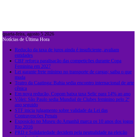
quarta-feira, agosto 5 2026
Notícias de Última Hora
Redução da taxa de juros ainda é insuficiente, avaliam
entidades
CBF reforça paralisação das competições durante Copa
Feminina em 2027
Lei garante frete mínimo no transporte de cargas; saiba o que
muda
Teatro da Caatinga: Bahia sedia encontro internacional de arte
cênica
Em nova redução, Copom baixa taxa Selic para 14% ao ano
Vôlei: São Paulo sedia Mundial de Clubes feminino pelo 2º
ano seguido
STF inicia julgamento sobre validade da Lei das
Contravenções Penais
Exposição no Museu do Amanhã marca os 10 anos dos jogos
Rio 2016
PRD e Solidariedade decidem pela neutralidade na eleição