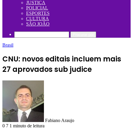
JUSTIÇA
POLICIAL
ESPORTES
CULTURA
SÃO JOÃO
Procurar por
Brasil
CNU: novos editais incluem mais
27 aprovados sub judice
Fabiano Araujo
0
7
1 minuto de leitura