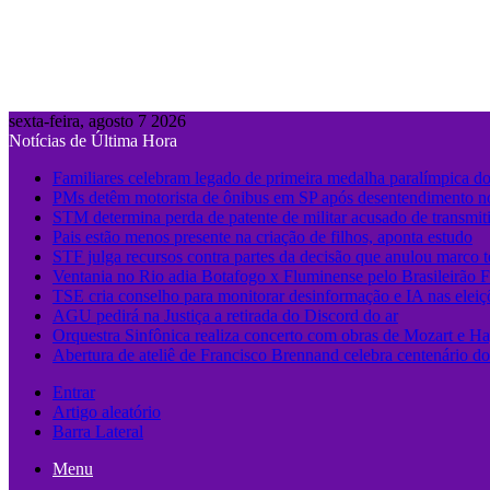
sexta-feira, agosto 7 2026
Notícias de Última Hora
Familiares celebram legado de primeira medalha paralímpica do
PMs detêm motorista de ônibus em SP após desentendimento no
STM determina perda de patente de militar acusado de transmit
Pais estão menos presente na criação de filhos, aponta estudo
STF julga recursos contra partes da decisão que anulou marco 
Ventania no Rio adia Botafogo x Fluminense pelo Brasileirão 
TSE cria conselho para monitorar desinformação e IA nas eleiç
AGU pedirá na Justiça a retirada do Discord do ar
Orquestra Sinfônica realiza concerto com obras de Mozart e Ha
Abertura de ateliê de Francisco Brennand celebra centenário do 
Entrar
Artigo aleatório
Barra Lateral
Menu