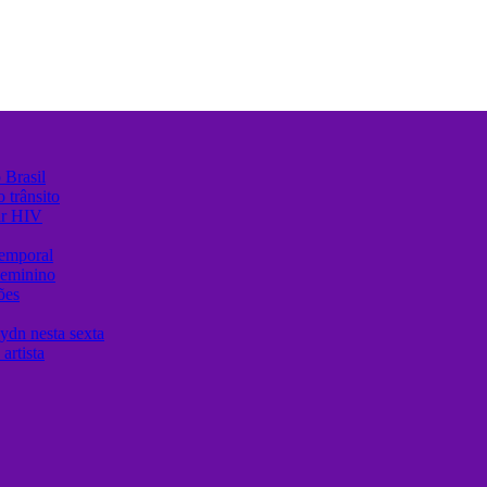
 Brasil
 trânsito
ir HIV
temporal
Feminino
ões
ydn nesta sexta
artista