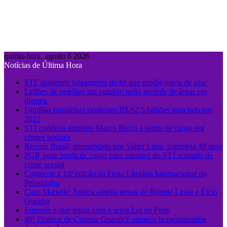
quinta-feira, agosto 6 2026
Notícias de Última Hora
STF suspende julgamento de lei que proíbe jogos de azar
Leilões de petróleo em outubro terão recorde de áreas em
disputa
Famílias brasileiras perderam R$ 62,5 bilhões para bets em
2025
STJ condena ministro Marco Buzzi a perda de cargo por
crimes sexuais
Revista Brasil, apresentado por Valter Lima, completa 40 anos
PGR pede perda de cargo para ministro do STJ acusado de
crime sexual
Começou a 10ª edição da Festa Literária Internacional do
Pelourinho
Caso Marielle: Justiça amplia penas de Ronnie Lessa e Élcio
Queiroz
Entenda o que muda com a nova Lei do Frete
49º Festival de Cinema Guarnicê anuncia homenageados