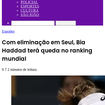
POLICIAL
ESPORTES
CULTURA
SÃO JOÃO
Procurar por
Esportes
Com eliminação em Seul, Bia
Haddad terá queda no ranking
mundial
0
7
2 minutos de leitura