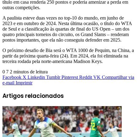
título em casa renderia 250 pontos e poderia amenizar a perda em
outras competições.
A paulista esteve duas vezes no top-10 do mundo, em junho de
2023 e em outubro de 2024. Nesta última ocasião, o título do WTA
de Seul e a classificação às quartas de final do US Open – um dos
quatro principais torneios do circuito, os Grand Slams – renderam
pontos importantes, que ela não conseguiu defender em 2025.
O próximo desafio de Bia será o WTA 1000 de Pequim, na China, a
partir da próxima quarta-feira (24). Em 2024, ela foi eliminada na
terceira rodada pela norte-americana Madison Keys.
0
7
2 minutos de leitura
Facebook
X
Linkedin
Tumblr
Pinterest
Reddit
VK
Compartilhar via
e-mail
Imprimir
Artigos relacionados