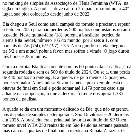
no ranking de simples da Associação de Tênis Feminina (WTA, na
sigla em inglês). A paulista deve cair do 25º para, no mínimo, o 40º
lugar, sua pior colocação desde junho de 2022.
Bia chegou a Seul como atual campeã do torneio e precisava repetir
o feito em 2025 para não perder os 500 pontos conquistados no ano
passado. Nesta quinta-feira (18), porém, a brasileira, perdeu da
alemã Ella Seidel, número 105 do mundo, por 2 sets a 1, com
parciais de 7/6 (7/4), 6/7 (3/7) e 7/5. No segundo set, ela chegou a
ter 5/2 e um
match point
a favor, mas sofreu a virada. O jogo durou
três horas e 28 minutos.
Com a derrota, Bia fica somente com os 60 pontos da classificação à
segunda rodada e sem os 500 do título de 2024. Ou seja, uma perda
de 440 pontos no ranking. E a queda, de pelo menos 15 posições,
pode ser maior. A holandesa Suzan Lamens, por exemplo, está nas
oitavas de final em Seul e pode somar até 1.479 pontos caso siga
adiante na competição, o que a deixaria à frente dos agora 1.335
pontos da paulista.
A queda se dá em um momento delicado de Bia, que não engrenou
nas disputas de simples da temporada. São 16 vitórias e 26 derrotas
em 2025. A brasileira era a principal favorita ao título do SP Open,
torneio nível WTA 250 realizado em São Paulo na semana passada,
mas caiu nas quartas de final para a mexicana Renata Zarazua. O