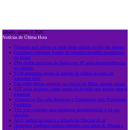
sábado, agosto 8 2026
Notícias de Última Hora
Flisamba será aberta na tarde deste sábado no Rio de Janeiro
Familiares celebram legado de primeira medalha paralímpica
do Brasil
PMs detêm motorista de ônibus em SP após desentendimento
no trânsito
STM determina perda de patente de militar acusado de
transmitir HIV
Pais estão menos presente na criação de filhos, aponta estudo
STF julga recursos contra partes da decisão que anulou marco
temporal
Ventania no Rio adia Botafogo x Fluminense pelo Brasileirão
Feminino
TSE cria conselho para monitorar desinformação e IA nas
eleições
AGU pedirá na Justiça a retirada do Discord do ar
Orquestra Sinfônica realiza concerto com obras de Mozart e