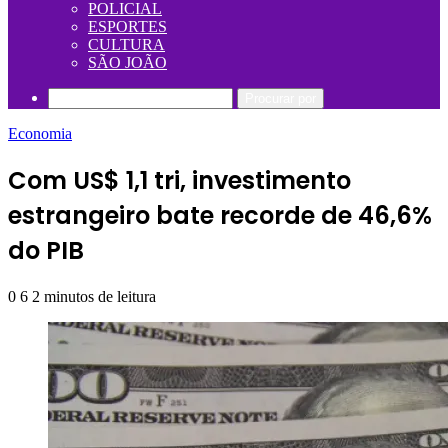
POLICIAL
ESPORTES
CULTURA
SÃO JOÃO
Procurar por
Economia
Com US$ 1,1 tri, investimento
estrangeiro bate recorde de 46,6%
do PIB
0
6
2 minutos de leitura