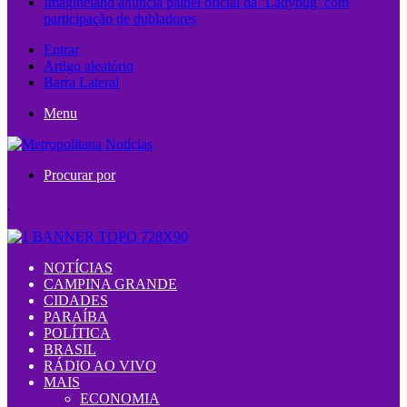
Imagineland anuncia painel oficial da ‘Ladybug’ com
participação de dubladores
Entrar
Artigo aleatório
Barra Lateral
Menu
Procurar por
.
NOTÍCIAS
CAMPINA GRANDE
CIDADES
PARAÍBA
POLÍTICA
BRASIL
RÁDIO AO VIVO
MAIS
ECONOMIA