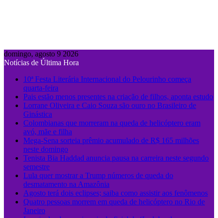
domingo, agosto 9 2026
Notícias de Última Hora
10ª Festa Literária Internacional do Pelourinho começa
quarta-feira
Pais estão menos presentes na criação de filhos, aponta estudo
Lorrane Oliveira e Caio Souza são ouro no Brasileiro de
Ginástica
Colombianas que morreram na queda de helicóptero eram
avó, mãe e filha
Mega-Sena sorteia prêmio acumulado de R$ 165 milhões
neste domingo
Tenista Bia Haddad anuncia pausa na carreira neste segundo
semestre
Lula quer mostrar a Trump números de queda do
desmatamento na Amazônia
Agosto terá dois eclipses; saiba como assistir aos fenômenos
Quatro pessoas morrem em queda de helicóptero no Rio de
Janeiro