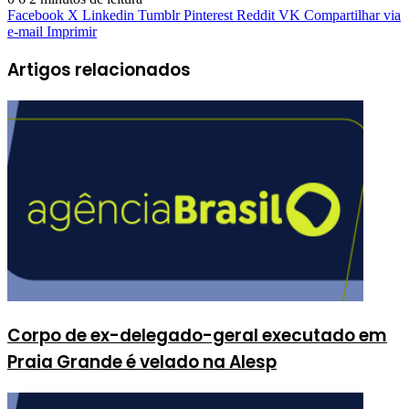
Facebook
X
Linkedin
Tumblr
Pinterest
Reddit
VK
Compartilhar via
e-mail
Imprimir
Artigos relacionados
Corpo de ex-delegado-geral executado em
Praia Grande é velado na Alesp