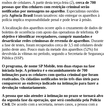
roubos de celulares. A partir desta terça-feira (2),
cerca de 700
pessoas que têm celulares com restrição criminal serão
notificadas por mensagens no aparelho
. Especialistas ouvidos
pela
Agência Brasil
foram taxativos: não entregar os aparelhos à
polícia implica responsabilidade penal e pode levar à prisão.
A localização dos aparelhos ocorre após o cruzamento de dados de
boletins de ocorrência com apoio das operadoras de telefonia.
O
objetivo é identificar receptadores, cumprir mandados e
desarticular redes criminosas de revenda de aparelhos
. Durante
a fase de testes, foram recuperados cerca de 3,5 mil celulares desde
junho deste ano. Pouco mais da metade dos aparelhos (52%) foi
devolvida às vítimas no período, segundo a Secretaria de Segurança
Pública (SSP).
O programa, de nome SP Mobile, tem duas etapas na fase
iniciada hoje. A primeira é o encaminhamento de 700
intimações para os celulares com queixa criminal que foram
reativados. Os cidadãos notificados terão três dias úteis para
comparecer ao endereço indicado na intimação para fazer a
devolução voluntariamente.
A pessoa que não atender à intimação no prazo se tornará alvo
da segunda fase da operação, que será conduzida pela Polícia
Civil.
De acordo com a secretaria, nesses casos, a pessoa com a