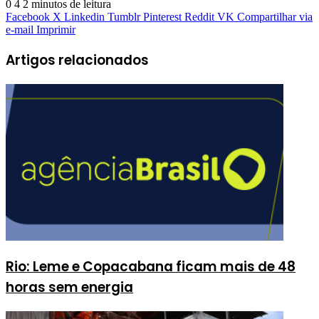
0
4
2 minutos de leitura
Facebook
X
Linkedin
Tumblr
Pinterest
Reddit
VK
Compartilhar via
e-mail
Imprimir
Artigos relacionados
Rio: Leme e Copacabana ficam mais de 48
horas sem energia