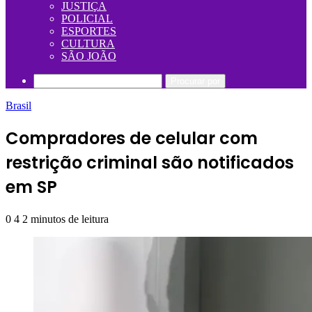
JUSTIÇA
POLICIAL
ESPORTES
CULTURA
SÃO JOÃO
Procurar por
Brasil
Compradores de celular com
restrição criminal são notificados
em SP
0
4
2 minutos de leitura