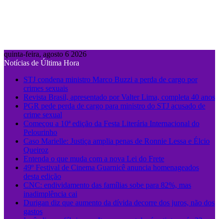
quinta-feira, agosto 6 2026
Notícias de Última Hora
STJ condena ministro Marco Buzzi a perda de cargo por
crimes sexuais
Revista Brasil, apresentado por Valter Lima, completa 40 anos
PGR pede perda de cargo para ministro do STJ acusado de
crime sexual
Começou a 10ª edição da Festa Literária Internacional do
Pelourinho
Caso Marielle: Justiça amplia penas de Ronnie Lessa e Élcio
Queiroz
Entenda o que muda com a nova Lei do Frete
49º Festival de Cinema Guarnicê anuncia homenageados
desta edição
CNC: endividamento das famílias sobe para 82%, mas
inadimplência cai
Durigan diz que aumento da dívida decorre dos juros, não dos
gastos