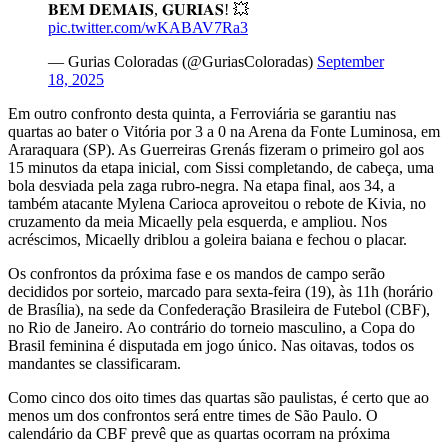
𝐁𝐄𝐌 𝐃𝐄𝐌𝐀𝐈𝐒, 𝐆𝐔𝐑𝐈𝐀𝐒! 💥
pic.twitter.com/wKABAV7Ra3
— Gurias Coloradas (@GuriasColoradas)
September
18, 2025
Em outro confronto desta quinta, a Ferroviária se garantiu nas
quartas ao bater o Vitória por 3 a 0 na Arena da Fonte Luminosa, em
Araraquara (SP). As Guerreiras Grenás fizeram o primeiro gol aos
15 minutos da etapa inicial, com Sissi completando, de cabeça, uma
bola desviada pela zaga rubro-negra. Na etapa final, aos 34, a
também atacante Mylena Carioca aproveitou o rebote de Kivia, no
cruzamento da meia Micaelly pela esquerda, e ampliou. Nos
acréscimos, Micaelly driblou a goleira baiana e fechou o placar.
Os confrontos da próxima fase e os mandos de campo serão
decididos por sorteio, marcado para sexta-feira (19), às 11h (horário
de Brasília), na sede da Confederação Brasileira de Futebol (CBF),
no Rio de Janeiro. Ao contrário do torneio masculino, a Copa do
Brasil feminina é disputada em jogo único. Nas oitavas, todos os
mandantes se classificaram.
Como cinco dos oito times das quartas são paulistas, é certo que ao
menos um dos confrontos será entre times de São Paulo. O
calendário da CBF prevê que as quartas ocorram na próxima