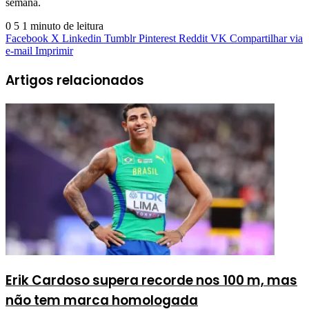
semana.
0
5
1 minuto de leitura
Facebook
X
Linkedin
Tumblr
Pinterest
Reddit
VK
Compartilhar via
e-mail
Imprimir
Artigos relacionados
Erik Cardoso supera recorde nos 100 m, mas
não tem marca homologada