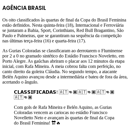
AGÊNCIA BRASIL
Os oito classificados às quartas de final da Copa do Brasil Feminina
estão definidos. Nesta quinta-feira (18), Internacional e Ferroviária
se juntaram a Bahia, Sport, Corinthians, Red Bull Bragantino, São
Paulo e Palmeiras, que se garantiram na sequência da competição
nas últimas terça-feira (16) e quarta-feira (17).
As Gurias Coloradas se classificaram ao derrotarem o Fluminense
por 2 a 0 no gramado sintético do Estádio Francisco Noveletto, em
Porto Alegre. As gaúchas abriram o placar aos 12 minutos da etapa
inicial, com Rafa Mineira. A meia cobrou falta com perfeição, no
canto direito da goleira Cláudia. No segundo tempo, a atacante
Belén Aquino avançou desde a intermediária e bateu de fora da área,
acertando o ângulo.
𝗖𝗟𝗔𝗦𝗦𝗜𝗙𝗜𝗖𝗔𝗗𝗔𝗦! 🇦🇹👊🏾🇦🇹👊🏾🇦🇹👊🏾
🇦🇹👊🏾
Com gols de Rafa Mineira e Belén Aquino, as Gurias
Coloradas vencem as cariocas no estádio Francisco
Novelletto Neto e avançam às quartas de final da Copa
do Brasil Feminina! 🔛🔥