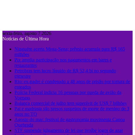
sexta-feira, agosto 7 2026
Notícias de Última Hora
Ninguém acerta Mega-Sena; prêmio acumula para R$ 165
milhões
Pix amplia participação nos pagamentos em bares e
restaurantes
Petrobras tem lucro líquido de R$ 52,4 bi no segundo
trimestre
Rio: ex-padre é condenado a 48 anos de prisão por tortura de
enteados
Polícia Federal indicia 16 pessoas por queda de avião da
Voepass
Balança comercial de julho tem superávit de US$ 7 bilhões
Pai e madrasta são presos suspeitos de morte de menino de 3
anos no TO
Agosto do mar: festival de gastronomia movimenta Canoa
Quebrada
STF suspende julgamento de lei que proíbe jogos de azar