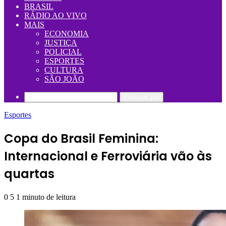
BRASIL
RÁDIO AO VIVO
MAIS
ECONOMIA
JUSTIÇA
POLICIAL
ESPORTES
CULTURA
SÃO JOÃO
Procurar por
Esportes
Copa do Brasil Feminina:
Internacional e Ferroviária vão às
quartas
0
5
1 minuto de leitura