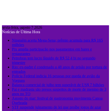
sexta-feira, agosto 7 2026
Notícias de Última Hora
Ninguém acerta Mega-Sena; prêmio acumula para R$ 165
milhões
Pix amplia participação nos pagamentos em bares e
restaurantes
Petrobras tem lucro líquido de R$ 52,4 bi no segundo
trimestre
Rio: ex-padre é condenado a 48 anos de prisão por tortura de
enteados
Polícia Federal indicia 16 pessoas por queda de avião da
Voepass
Balança comercial de julho tem superávit de US$ 7 bilhões
Pai e madrasta são presos suspeitos de morte de menino de 3
anos no TO
Agosto do mar: festival de gastronomia movimenta Canoa
Quebrada
STF suspende julgamento de lei que proíbe jogos de azar