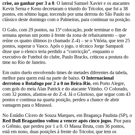
crise, ao ganhar por 3 a 0
. O lateral Samuel Xavier e os atacantes
Kevin Serna e Keno decretaram o triunfo do Tricolor, que foi a 38
pontos, em sétimo lugar, torcendo por uma derrota do São Paulo no
clássico deste domingo com o Palmeiras, para continuar na posição.
O Galo, com 29 pontos, na 15ª colocação, pode terminar o fim de
semana apenas um ponto à frente da zona de rebaixamento – que
reúne os quatro últimos (o chamado Z-4) – se o Vitória, que tem 25
pontos, superar o Vasco. Após o jogo, o técnico Jorge Sampaoli
disse que o elenco teria perdido a “convicção”, enquanto o
executivo de Futebol do clube, Paulo Bracks, criticou a postura do
time no Rio de Janeiro.
Em outro duelo envolvendo times de metades diferentes da tabela,
melhor para quem está na parte de baixo.
O Internacional
derrotou o Botafogo por 2 a 0 no Beira-Rio
, em Porto Alegre,
com gols do meia Alan Patrick e do atacante Vitinho. O Colorado,
com 32 pontos, afastou-se do Z-4. Já o Glorioso, que segue com 43
pontos e continua na quarta posição, perdeu a chance de abrir
vantagem para o Mirassol.
No Estádio Cícero de Souza Marques, em Bragança Paulista (SP), o
Red Bull Bragantino voltou a vencer após cinco jogos
. Pior para
o Grêmio, que perdeu por 1 a 0. O Massa Bruta, com 36 pontos,
está em nono, duas posições à frente do Tricolor, que tem os