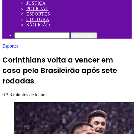
JUSTIÇA
POLICIAL
ESPORTES
CULTURA
SÃO JOÃO
Procurar por
Esportes
Corinthians volta a vencer em
casa pelo Brasileirão após sete
rodadas
0
3
3 minutos de leitura