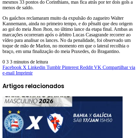
mesmos 33 pontos do Corinthians, mas fica atrás por ter dois gols a
menos de saldo.
Os gaúchos reclamaram muito da expulsão do zagueiro Walter
Kannemann, ainda no primeiro tempo, e do pênalti que deu origem
ao gol do meia Jhon Jhon, no último lance da etapa final. Ambas as
marcações ocorreram após o árbitro Lucas Casagrande recorrer ao
vídeo para analisar os lances. No da penalidade, foi observado um
toque de mão de Marlon, no momento em que o lateral recolhia o
braço, em uma finalização do meia Praxedes, do Bragantino.
0
3
3 minutos de leitura
Facebook
X
Linkedin
Tumblr
Pinterest
Reddit
VK
Compartilhar via
e-mail
Imprimir
Artigos relacionados