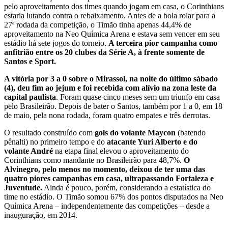
pelo aproveitamento dos times quando jogam em casa, o Corinthians
estaria lutando contra o rebaixamento. Antes de a bola rolar para a
27ª rodada da competição, o Timão tinha apenas 44,4% de
aproveitamento na Neo Química Arena e estava sem vencer em seu
estádio há sete jogos do torneio.
A terceira pior campanha como
anfitrião entre os 20 clubes da Série A, à frente somente de
Santos e Sport.
A vitória por 3 a 0 sobre o Mirassol, na noite do último sábado
(4), deu fim ao jejum e foi recebida com alívio na zona leste da
capital paulista
. Foram quase cinco meses sem um triunfo em casa
pelo Brasileirão. Depois de bater o Santos, também por 1 a 0, em 18
de maio, pela nona rodada, foram quatro empates e três derrotas.
O resultado construído com
gols do volante Maycon
(batendo
pênalti) no primeiro tempo e do
atacante Yuri Alberto e do
volante André
na etapa final elevou o aproveitamento do
Corinthians como mandante no Brasileirão para 48,7%.
O
Alvinegro, pelo menos no momento, deixou de ter uma das
quatro piores campanhas em casa, ultrapassando Fortaleza e
Juventude.
Ainda é pouco, porém, considerando a estatística do
time no estádio. O Timão somou 67% dos pontos disputados na Neo
Química Arena – independentemente das competições – desde a
inauguração, em 2014.