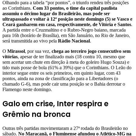
Olhando para a tabela “por pontos”, o triunfo rendeu três posições
ao Corinthians.
Com 33 pontos, o time da capital paulista
assumiu o décimo lugar do Brasileirão, mas pode ser
ultrapassado e voltar à 12ª posição neste domingo (5) se Vasco e
Ceará ganharem em casa, respectivamente, de Vitória e Santos
.
A partida entre o Cruzmaltino e o Rubro-Negro baiano, marcada
para 16h (horário de Brasília), em São Januário, no Rio de Janeiro,
será transmitida ao vivo pela
Rádio Nacional
.
O
Mirassol
, por sua vez,
chega ao terceiro jogo consecutivo sem
vitórias
, apesar de ter finalizado mais (18 contra 10, mesmo que
sem acertar um chute em direção à meta do goleiro Hugo Souza) e
tido mais posse de bola (61% a 39%) que o Corinthians. O Leão do
interior segue entre os seis primeiros, em quinto lugar, com 43
pontos, ainda na zona de classificação para a Libertadores (o
chamado G-6), mas pode cair uma posição se o Bahia derrotar o
Flamengo neste domingo.
Galo em crise, Inter respira e
Grêmio na bronca
Outras três partidas movimentaram a 27ª rodada do Brasileirão no
sábado.
No Maracanã, o Fluminense afundou o Atlético-MG na