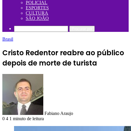
POLICIAL
ESPORTES
CULTURA
SÃO JOÃO
Procurar por
Brasil
Cristo Redentor reabre ao público
depois de morte de turista
Fabiano Araujo
0
4
1 minuto de leitura