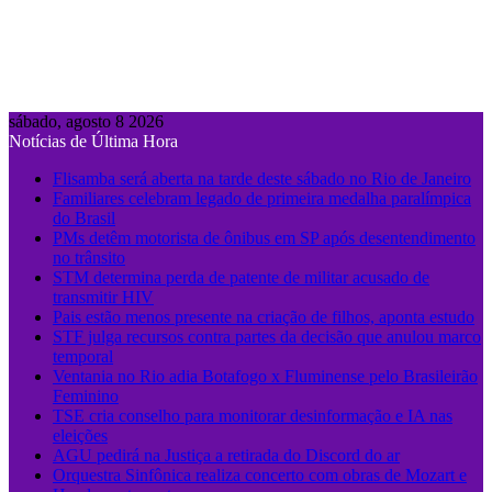
sábado, agosto 8 2026
Notícias de Última Hora
Flisamba será aberta na tarde deste sábado no Rio de Janeiro
Familiares celebram legado de primeira medalha paralímpica
do Brasil
PMs detêm motorista de ônibus em SP após desentendimento
no trânsito
STM determina perda de patente de militar acusado de
transmitir HIV
Pais estão menos presente na criação de filhos, aponta estudo
STF julga recursos contra partes da decisão que anulou marco
temporal
Ventania no Rio adia Botafogo x Fluminense pelo Brasileirão
Feminino
TSE cria conselho para monitorar desinformação e IA nas
eleições
AGU pedirá na Justiça a retirada do Discord do ar
Orquestra Sinfônica realiza concerto com obras de Mozart e