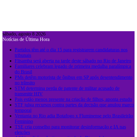
sábado, agosto 8 2026
Notícias de Última Hora
Partidos têm até o dia 15 para registrarem candidaturas nos
tribunais
Flisamba será aberta na tarde deste sábado no Rio de Janeiro
Familiares celebram legado de primeira medalha paralímpica
do Brasil
PMs detêm motorista de ônibus em SP após desentendimento
no trânsito
STM determina perda de patente de militar acusado de
transmitir HIV
Pais estão menos presente na criação de filhos, aponta estudo
STF julga recursos contra partes da decisão que anulou marco
temporal
Ventania no Rio adia Botafogo x Fluminense pelo Brasileirão
Feminino
TSE cria conselho para monitorar desinformação e IA nas
eleições