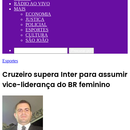
RÁDIO AO VIVO
MAIS
ECONOMIA
JUSTIÇA
POLICIAL
ESPORTES
CULTURA
SÃO JOÃO
Procurar por
Esportes
Cruzeiro supera Inter para assumir
vice-liderança do BR feminino