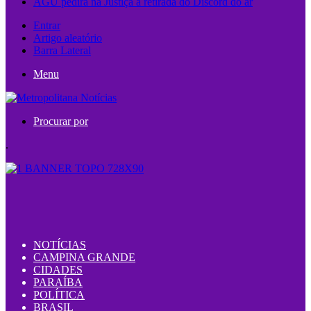
AGU pedirá na Justiça a retirada do Discord do ar
Entrar
Artigo aleatório
Barra Lateral
Menu
Procurar por
.
NOTÍCIAS
CAMPINA GRANDE
CIDADES
PARAÍBA
POLÍTICA
BRASIL