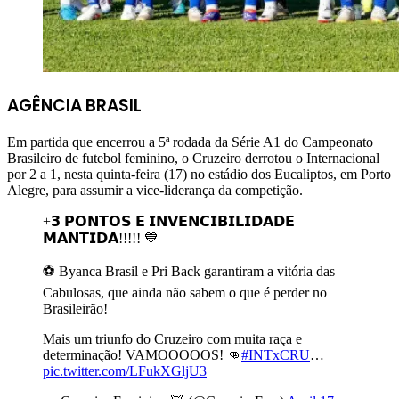
AGÊNCIA BRASIL
Em partida que encerrou a 5ª rodada da Série A1 do Campeonato
Brasileiro de futebol feminino, o Cruzeiro derrotou o Internacional
por 2 a 1, nesta quinta-feira (17) no estádio dos Eucaliptos, em Porto
Alegre, para assumir a vice-liderança da competição.
+𝟯 𝗣𝗢𝗡𝗧𝗢𝗦 𝗘 𝗜𝗡𝗩𝗘𝗡𝗖𝗜𝗕𝗜𝗟𝗜𝗗𝗔𝗗𝗘
𝗠𝗔𝗡𝗧𝗜𝗗𝗔!!!!! 💙
⚽ Byanca Brasil e Pri Back garantiram a vitória das
Cabulosas, que ainda não sabem o que é perder no
Brasileirão!
Mais um triunfo do Cruzeiro com muita raça e
determinação! VAMOOOOOS! 👊
#INTxCRU
…
pic.twitter.com/LFukXGljU3