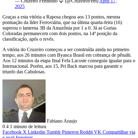
— Cruzeiro Feminino 🦊 (@CruzeiroFem)
April 17,
2025
Graças a esta vitória a Raposa chegou aos 13 pontos, mesma
pontuação da líder Ferroviária, que na última quarta-feira (16)
superou o lanterna 3B da Amazônia por 1 a 0. Já as Gurias
Coloradas permanecem com dois pontos, na 14ª posição da
classificação, após o revés.
A vitória do Cruzeiro começou a ser construída ainda no primeiro
tempo, aos 26 minutos com Byanca Brasil em cobrança de pênalti.
Aos 12 minutos da etapa final Fefa Lacoste conseguiu igualar para o
Internacional. Porém, aos 15, Pri Back marcou para garantir o
triunfo das Cabulosas.
Fabiano Araujo
0
4
1 minuto de leitura
Facebook
X
Linkedin
Tumblr
Pinterest
Reddit
VK
Compartilhar via
e-mail
Imprimir