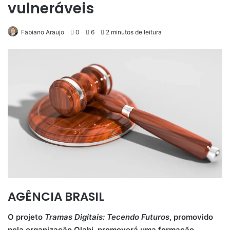
vulneráveis
Fabiano Araujo
0
6
2 minutos de leitura
AGÊNCIA BRASIL
O projeto
Tramas Digitais: Tecendo Futuros
, promovido
pela organização Olabi, promoverá uma formação