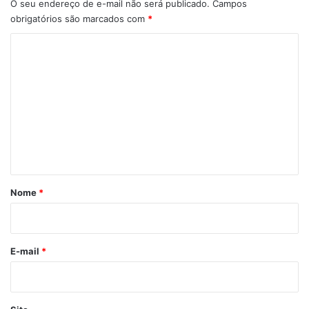
O seu endereço de e-mail não será publicado.
Campos
obrigatórios são marcados com
*
C
o
m
e
n
t
á
r
Nome
*
i
o
*
E-mail
*