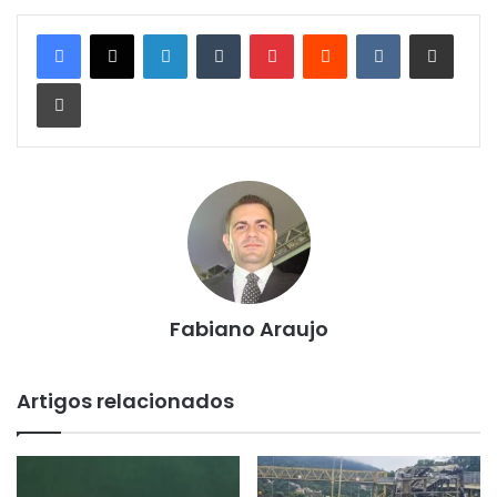
Linkedin
Tumblr
Pinterest
Reddit
VK
Compartilhar via e-mail
Imprimir
Fabiano Araujo
Artigos relacionados