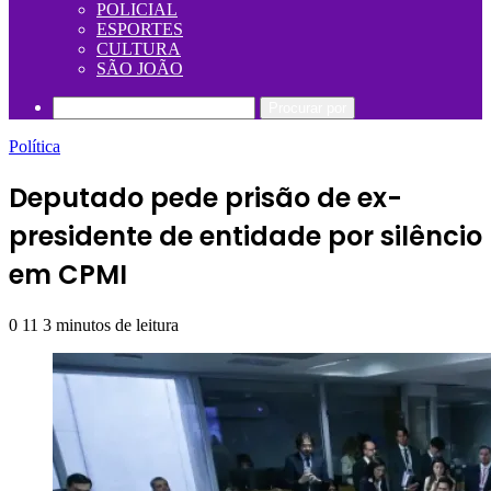
POLICIAL
ESPORTES
CULTURA
SÃO JOÃO
Procurar por
Política
Deputado pede prisão de ex-
presidente de entidade por silêncio
em CPMI
0
11
3 minutos de leitura