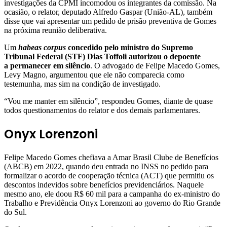
investigações da CPMI incomodou os integrantes da comissão. Na
ocasião, o relator, deputado Alfredo Gaspar (União-AL), também
disse que vai apresentar um pedido de prisão preventiva de Gomes
na próxima reunião deliberativa.
Um
habeas corpus
concedido pelo ministro do Supremo
Tribunal Federal (STF) Dias Toffoli autorizou o depoente
a permanecer em silêncio
. O advogado de Felipe Macedo Gomes,
Levy Magno, argumentou que ele não comparecia como
testemunha, mas sim na condição de investigado.
“Vou me manter em silêncio”, respondeu Gomes, diante de quase
todos questionamentos do relator e dos demais parlamentares.
Onyx Lorenzoni
Felipe Macedo Gomes chefiava a Amar Brasil Clube de Benefícios
(ABCB) em 2022, quando deu entrada no INSS no pedido para
formalizar o acordo de cooperação técnica (ACT) que permitiu os
descontos indevidos sobre benefícios previdenciários. Naquele
mesmo ano, ele doou R$ 60 mil para a campanha do ex-ministro do
Trabalho e Previdência Onyx Lorenzoni ao governo do Rio Grande
do Sul.