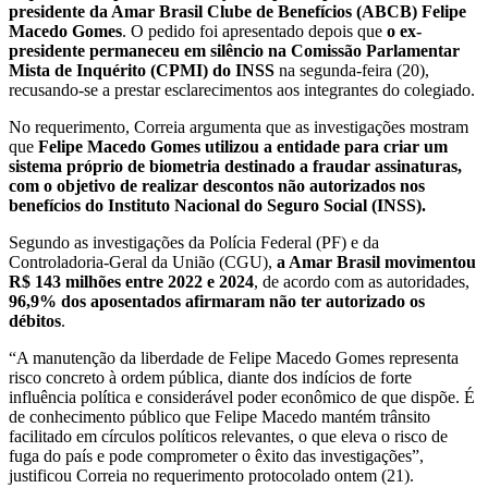
presidente da Amar Brasil Clube de Benefícios (ABCB) Felipe
Macedo Gomes
. O pedido foi apresentado depois que
o ex-
presidente permaneceu em silêncio na Comissão Parlamentar
Mista de Inquérito (CPMI) do INSS
na segunda-feira (20),
recusando-se a prestar esclarecimentos aos integrantes do colegiado.
No requerimento, Correia argumenta que as investigações mostram
que
Felipe Macedo Gomes utilizou a entidade para criar um
sistema próprio de biometria destinado a fraudar assinaturas,
com o objetivo de realizar descontos não autorizados nos
benefícios do Instituto Nacional do Seguro Social (INSS).
Segundo as investigações da Polícia Federal (PF) e da
Controladoria-Geral da União (CGU),
a Amar Brasil movimentou
R$ 143 milhões entre 2022 e 2024
, de acordo com as autoridades,
96,9% dos aposentados afirmaram não ter autorizado os
débitos
.
“A manutenção da liberdade de Felipe Macedo Gomes representa
risco concreto à ordem pública, diante dos indícios de forte
influência política e considerável poder econômico de que dispõe. É
de conhecimento público que Felipe Macedo mantém trânsito
facilitado em círculos políticos relevantes, o que eleva o risco de
fuga do país e pode comprometer o êxito das investigações”,
justificou Correia no requerimento protocolado ontem (21).