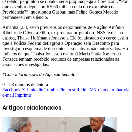
O relator perguntou se o valor seria propina paga a Lorenzoni. “Por
que o senhor depositou R$ 60 mil na conta do ex-ministro da
Previdência?”, questionou Gaspar, mas Felipe Gomes Macedo
permaneceu em silêncio.
Amanhã (23), estão previstos os depoimentos de Virgílio Antônio
Ribeiro de Oliveira Filho, ex-procurador-geral do INSS, e de sua
esposa, Thaisa Hoffmann Jonasson. Ele foi afastado do cargo assim
que a Polícia Federal deflagrou a Operação sem Desconto para
investigar o esquema de descontos associativos não autorizados. Há
indícios de que Thaisa Jonasson e a irmã Maria Paula Xavier da
Fonseca tenham recebido recursos de empresas relacionadas às
associações investigadas.
*Com informações da Agência Senado
0
11
3 minutos de leitura
Facebook
X
Linkedin
Tumblr
Pinterest
Reddit
VK
Compartilhar via
e-mail
Imprimir
Artigos relacionados