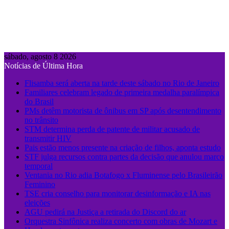
sábado, agosto 8 2026
Notícias de Última Hora
Flisamba será aberta na tarde deste sábado no Rio de Janeiro
Familiares celebram legado de primeira medalha paralímpica
do Brasil
PMs detêm motorista de ônibus em SP após desentendimento
no trânsito
STM determina perda de patente de militar acusado de
transmitir HIV
Pais estão menos presente na criação de filhos, aponta estudo
STF julga recursos contra partes da decisão que anulou marco
temporal
Ventania no Rio adia Botafogo x Fluminense pelo Brasileirão
Feminino
TSE cria conselho para monitorar desinformação e IA nas
eleições
AGU pedirá na Justiça a retirada do Discord do ar
Orquestra Sinfônica realiza concerto com obras de Mozart e