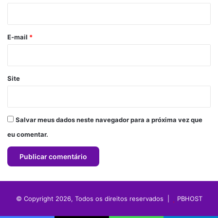
i
o
*
E-mail
*
Site
Salvar meus dados neste navegador para a próxima vez que
eu comentar.
© Copyright 2026, Todos os direitos reservados |
PBHOST