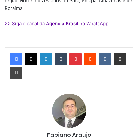
região Norte, nos estados do Pará, Amapá, Amazonas e de
Roraima.
>> Siga o canal da
Agência Brasil
no WhatsApp
Linkedin
Tumblr
Pinterest
Reddit
VK
Compartilhar via e-mail
Imprimir
Fabiano Araujo