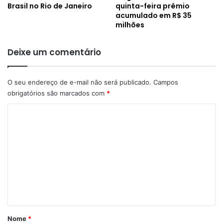
Brasil no Rio de Janeiro
quinta-feira prêmio
acumulado em R$ 35
milhões
Deixe um comentário
O seu endereço de e-mail não será publicado.
Campos
obrigatórios são marcados com
*
C
o
m
e
n
t
á
r
Nome
*