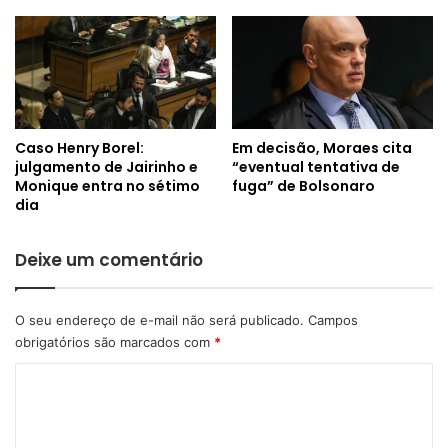
Caso Henry Borel:
Em decisão, Moraes cita
julgamento de Jairinho e
“eventual tentativa de
Monique entra no sétimo
fuga” de Bolsonaro
dia
Deixe um comentário
O seu endereço de e-mail não será publicado.
Campos
obrigatórios são marcados com
*
C
o
m