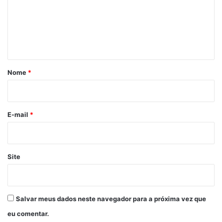
e
n
t
á
r
Nome
*
i
o
*
E-mail
*
Site
Salvar meus dados neste navegador para a próxima vez que
eu comentar.