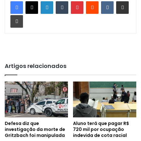
Linkedin
Tumblr
Pinterest
Reddit
VK
Compartilhar via e-mail
Imprimir
Artigos relacionados
Defesa diz que
Aluno terá que pagar R$
investigação da morte de
720 mil por ocupação
Gritzbach foi manipulada
indevida de cota racial