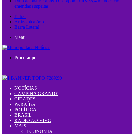
Dino aciona PF após TCU apontar R$ 55,4 milhões em
emendas suspeitas
Entrar
Artigo aleatório
Barra Lateral
Menu
Procurar por
.
NOTÍCIAS
CAMPINA GRANDE
CIDADES
PARAÍBA
POLÍTICA
BRASIL
RÁDIO AO VIVO
MAIS
ECONOMIA