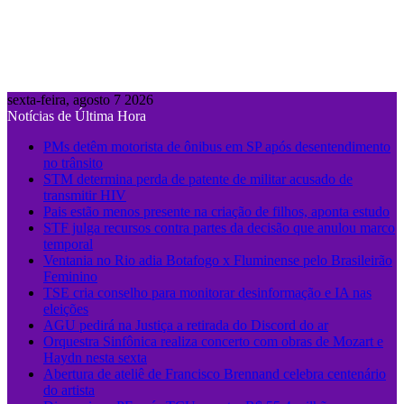
sexta-feira, agosto 7 2026
Notícias de Última Hora
PMs detêm motorista de ônibus em SP após desentendimento
no trânsito
STM determina perda de patente de militar acusado de
transmitir HIV
Pais estão menos presente na criação de filhos, aponta estudo
STF julga recursos contra partes da decisão que anulou marco
temporal
Ventania no Rio adia Botafogo x Fluminense pelo Brasileirão
Feminino
TSE cria conselho para monitorar desinformação e IA nas
eleições
AGU pedirá na Justiça a retirada do Discord do ar
Orquestra Sinfônica realiza concerto com obras de Mozart e
Haydn nesta sexta
Abertura de ateliê de Francisco Brennand celebra centenário
do artista